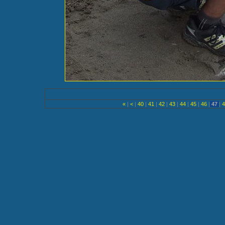
«
|
<
|
40
|
41
|
42
|
43
|
44
|
45
|
46
|
47
|
4