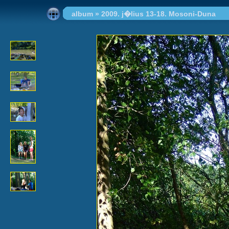
album
»
2009. j�lius 13-18. Mosoni-Duna