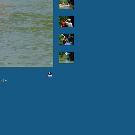
>
|
»