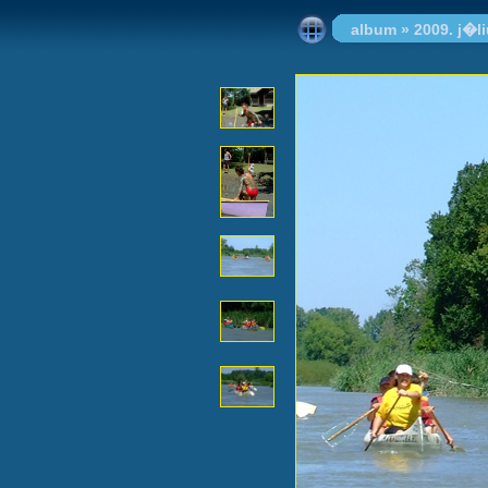
album
»
2009. j�l