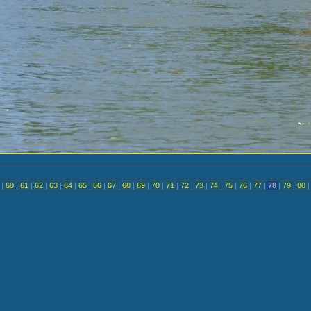
<
|
60
|
61
|
62
|
63
|
64
|
65
|
66
|
67
|
68
|
69
|
70
|
71
|
72
|
73
|
74
|
75
|
76
|
77
|
78
|
79
|
80
|