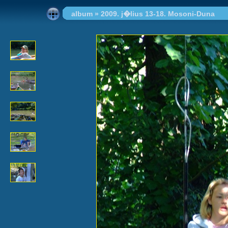
album
»
2009. j�lius 13-18. Mosoni-Duna