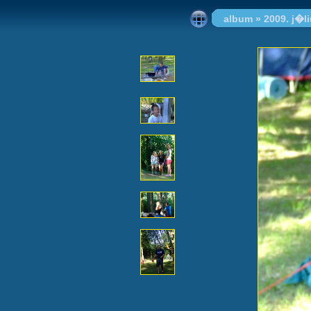
album
»
2009. j�l