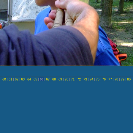
<
|
60
|
61
|
62
|
63
|
64
|
65
|
66
|
67
|
68
|
69
|
70
|
71
|
72
|
73
|
74
|
75
|
76
|
77
|
78
|
79
|
80
|