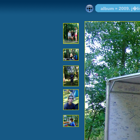
album
»
2009. j�l