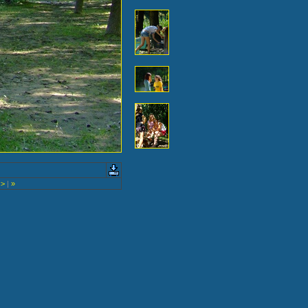
>
|
»