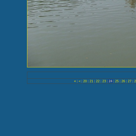
«
|
<
|
20
|
21
|
22
|
23
|
24
|
25
|
26
|
27
|
2