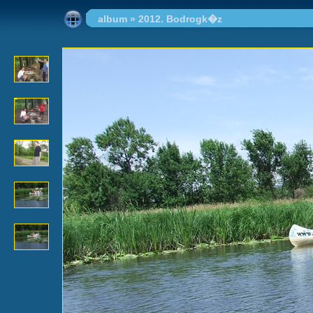
album
»
2012. Bodrogk�z