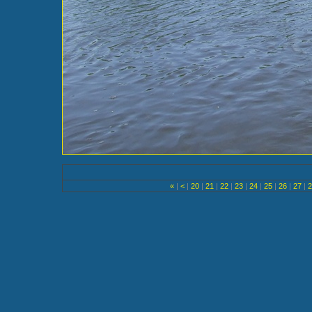
«
|
<
|
20
|
21
|
22
|
23
|
24
|
25
|
26
|
27
|
2