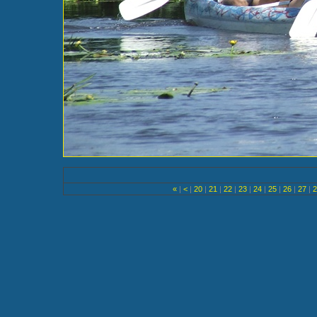
«
|
<
|
20
|
21
|
22
|
23
|
24
|
25
|
26
|
27
|
2