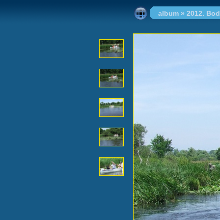
album
»
2012. Bo