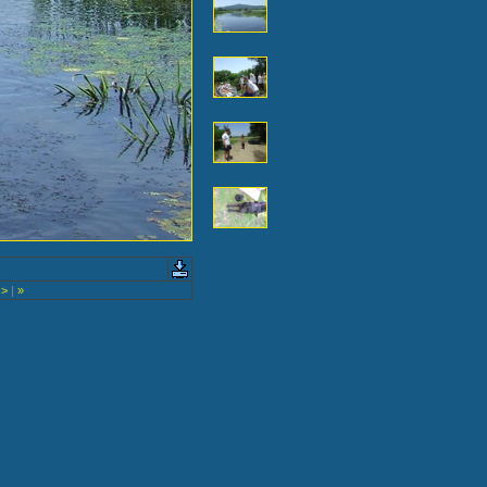
>
|
»