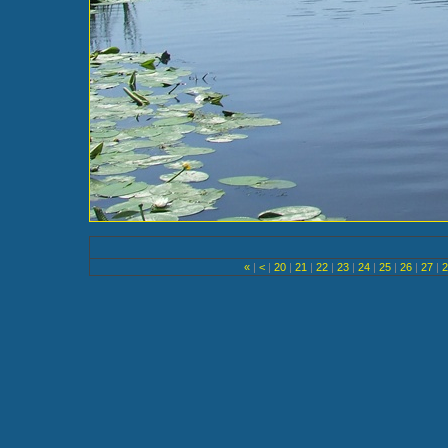
«
|
<
|
20
|
21
|
22
|
23
|
24
|
25
|
26
|
27
|
2