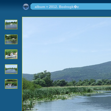
album
»
2012. Bodrogk�z