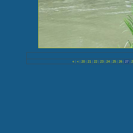
«
|
<
|
20
|
21
|
22
|
23
|
24
|
25
|
26
|
27
|
2