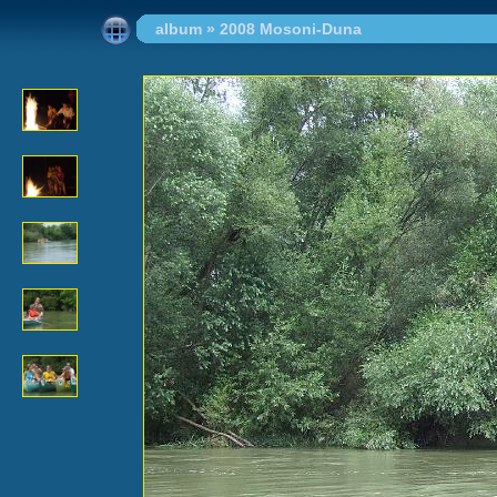
album
»
2008 Mosoni-Duna