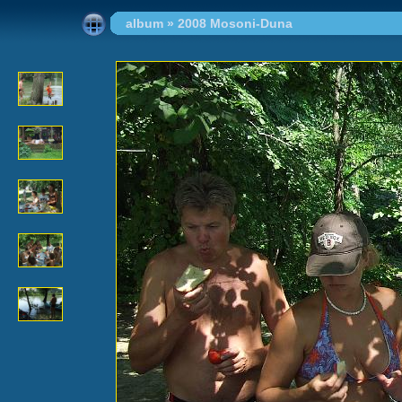
album
»
2008 Mosoni-Duna