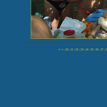
«
|
<
|
20
|
21
|
22
|
23
|
24
|
25
|
26
|
27
|
2