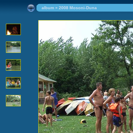
album
»
2008 Mosoni-Duna