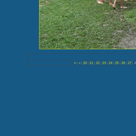
«
|
<
|
20
|
21
|
22
|
23
|
24
|
25
|
26
|
27
|
2