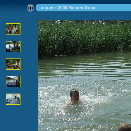
album
»
2008 Mosoni-Duna