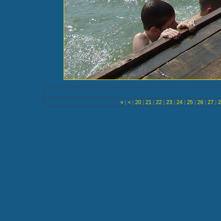
«
|
<
|
20
|
21
|
22
|
23
|
24
|
25
|
26
|
27
|
2