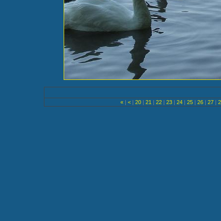
«
|
<
|
20
|
21
|
22
|
23
|
24
|
25
|
26
|
27
|
2