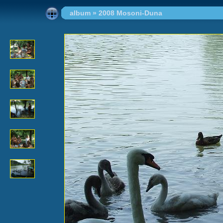
album
»
2008 Mosoni-Duna