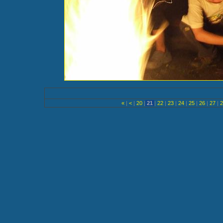
«
|
<
|
20
|
21
|
22
|
23
|
24
|
25
|
26
|
27
|
2