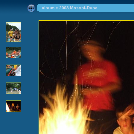
album
»
2008 Mosoni-Duna