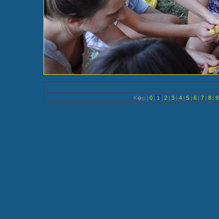
K�p |
0
|
1
|
2
|
3
|
4
|
5
|
6
|
7
|
8
|