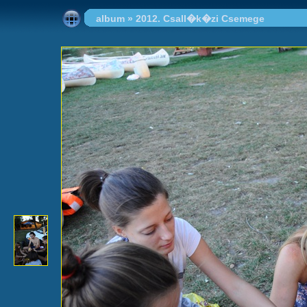
album
»
2012. Csall�k�zi Csemege