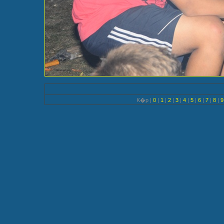
K�p |
0
|
1
|
2
|
3
|
4
|
5
|
6
|
7
|
8
|