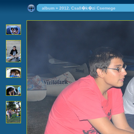
album
»
2012. Csall�k�zi Csemege