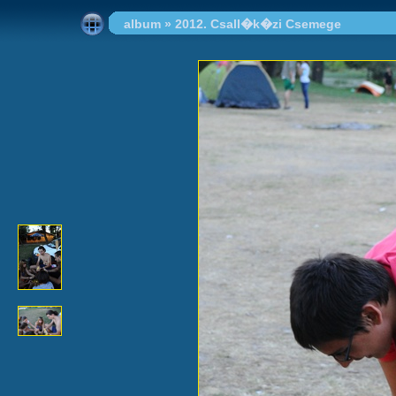
album
»
2012. Csall�k�zi Csemege