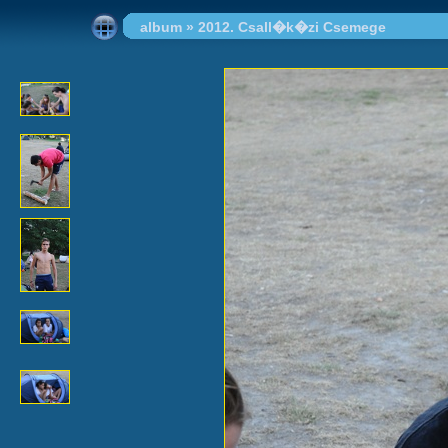
album
»
2012. Csall�k�zi Csemege