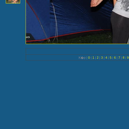
K�p |
0
|
1
|
2
|
3
|
4
|
5
|
6
|
7
|
8
|