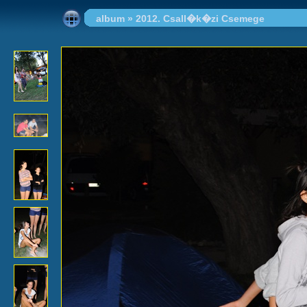
album
»
2012. Csall�k�zi Csemege