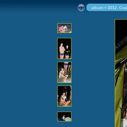
album
»
2012. Cs