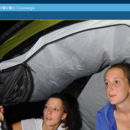
all�k�zi Csemege