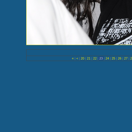
«
|
<
|
20
|
21
|
22
|
23
|
24
|
25
|
26
|
27
|
2