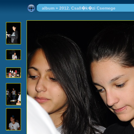
album
»
2012. Csall�k�zi Csemege