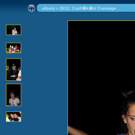
album
»
2012. Csall�k�zi Csemege