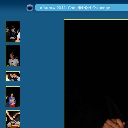
album
»
2012. Csall�k�zi Csemege