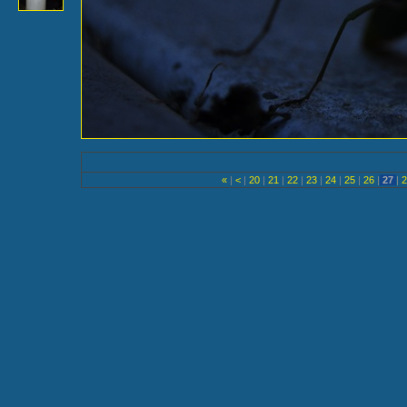
«
|
<
|
20
|
21
|
22
|
23
|
24
|
25
|
26
|
27
|
2