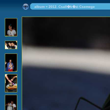
album
»
2012. Csall�k�zi Csemege