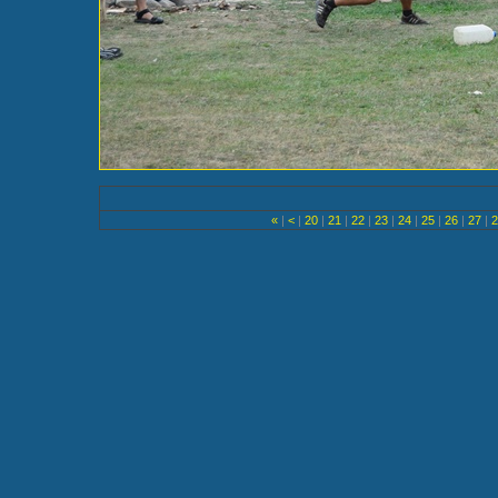
«
|
<
|
20
|
21
|
22
|
23
|
24
|
25
|
26
|
27
|
2