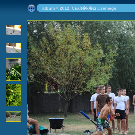
album
»
2012. Csall�k�zi Csemege