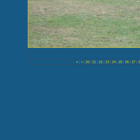
«
|
<
|
20
|
21
|
22
|
23
|
24
|
25
|
26
|
27
|
2