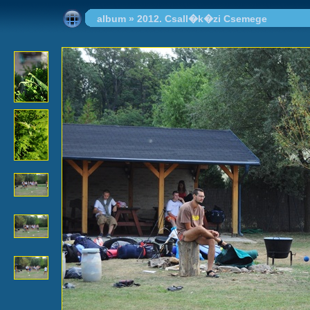
album
»
2012. Csall�k�zi Csemege