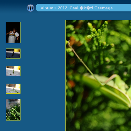
album
»
2012. Csall�k�zi Csemege