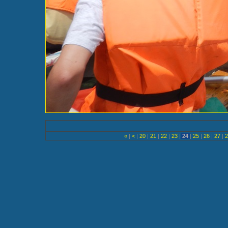
«
|
<
|
20
|
21
|
22
|
23
|
24
|
25
|
26
|
27
|
2