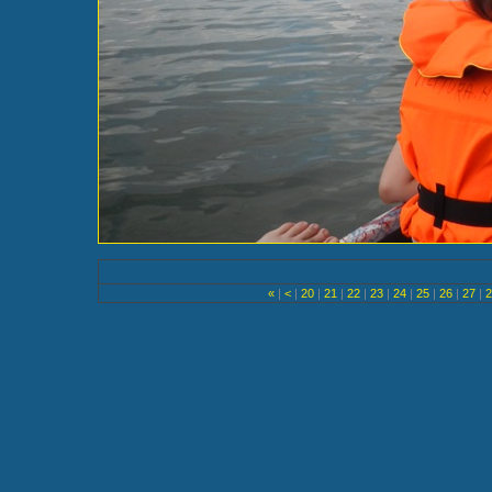
«
|
<
|
20
|
21
|
22
|
23
|
24
|
25
|
26
|
27
|
2