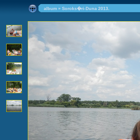
album
»
Soroks�ri-Duna 2013.