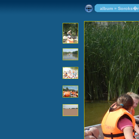
album
»
Soroks�r