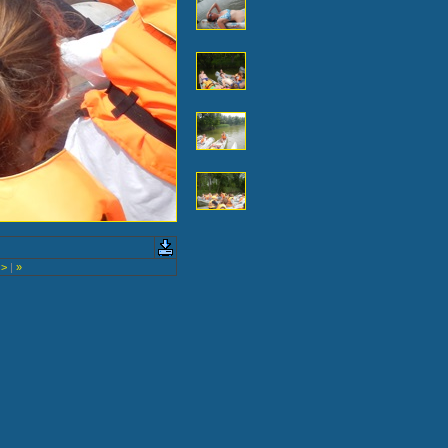
>
|
»