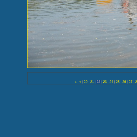
«
|
<
|
20
|
21
|
22
|
23
|
24
|
25
|
26
|
27
|
2