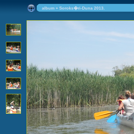
album
»
Soroks�ri-Duna 2013.