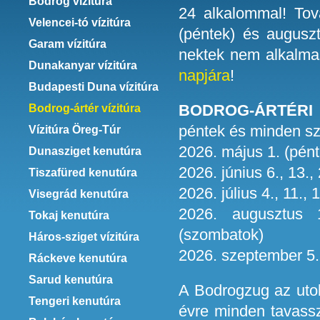
Bodrog vízitúra
24 alkalommal! Tov
Velencei-tó vízitúra
(péntek) és augusz
Garam vízitúra
nektek nem alkalm
Dunakanyar vízitúra
napjára
!
Budapesti Duna vízitúra
BODROG-ÁRTÉR
Bodrog-ártér vízitúra
péntek és minden s
Vízitúra Öreg-Túr
2026. május 1. (pénte
Dunasziget kenutúra
2026. június 6., 13.,
Tiszafüred kenutúra
2026. július 4., 11.,
Visegrád kenutúra
2026. augusztus 1
Tokaj kenutúra
(szombatok)
Háros-sziget vízitúra
2026. szeptember 5.,
Ráckeve kenutúra
Sarud kenutúra
A Bodrogzug az utol
Tengeri kenutúra
évre minden tavassz