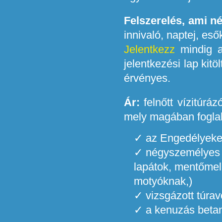
Felszerelés, ami n
innivaló, naptej, eső
Jelentkezz
mindig az
jelentkezési lap kitö
érvényes.
Ár:
felnőtt vízitúráz
mely magában foglal
az Engedélyeket
négyszemélyes k
lapátok, mentőmell
motyóknak,)
vizsgázott túrav
a kenuzás betaní