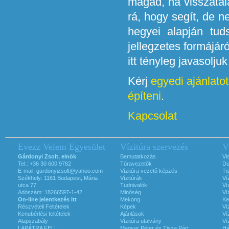
magad, ha visszatalá
rá, hogy segít, de 
hegyei alapján tuds
jellegzetes formájár
itt tényleg javasolju
Kérj
egyedi ajánlatot
építeni
.
Kapcsolat
Evezz Velem Egyesület
Vízitúra szervezés
V
Gárdonyi Zsolt, elnök
Bemutatkozás
Vi
Tel.: +36 30 600 9782
Túravezetők
Du
E-mail:
gardonyizsolt@yahoo.com
Vízitúra vezető képzés
Ti
Székhely: 1161 Budapest, Mária
Vízitúrák
Ví
utca 77.
Tudnivalók
Ví
Adószám: 18266597-1-42
Minőség
Ví
On-line jelentkezés itt
Mekong
Ke
Részvételi Feltételek
Képek
Ví
Kenubérlési feltételek
Ajánlások
Ví
Alapszabály
Vízitúra utalvány
Ví
LAPÁTRA FEL!
Magyar Péter és Tisza Párt
Há