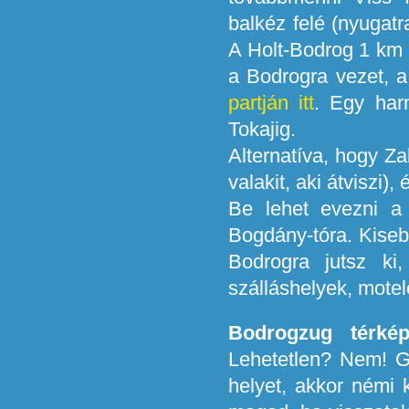
balkéz felé (nyugatr
A Holt-Bodrog 1 km u
a Bodrogra vezet, 
partján itt
. Egy har
Tokajig.
Alternatíva, hogy Za
valakit, aki átviszi)
Be lehet evezni a 
Bogdány-tóra. Kisebb
Bodrogra jutsz ki,
szálláshelyek, motel
Bodrogzug térkép
Lehetetlen? Nem! G
helyet, akkor némi