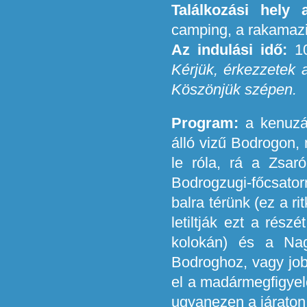
Találkozási hely 
camping, a rakamazi
Az indulási idő:
10
Kérjük, érkezzetek a
Köszönjük szépen.
Program:
a kenuzás
álló vizű Bodrogon,
le róla, rá a Zsaró
Bodrogzugi-főcsator
balra térünk (ez a ri
letiltják ezt a rés
kolokán) és a Nag
Bodroghoz, vagy job
el a madármegfigyelő
ugyanezen a járaton