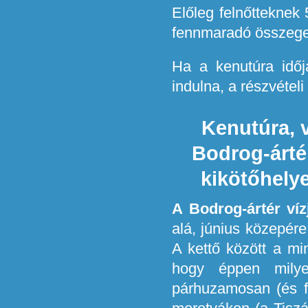
Előleg felnőtteknek 
fennmaradó összeget i
Ha a kenutúra időj
indulna, a részvételi
Kenutúra, 
Bodrog-ártér
kikötőhely
A Bodrog-ártér víz
alá, június közepér
A kettő között a mi
hogy éppen milye
párhuzamosan (és f