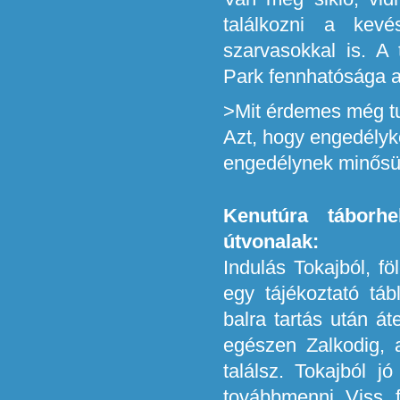
találkozni a kevé
szarvasokkal is. A 
Park fennhatósága al
>Mit érdemes még tu
Azt, hogy engedélykö
engedélynek minősül,
Kenutúra táborhe
útvonalak:
Indulás Tokajból, f
egy tájékoztató tá
balra tartás után át
egészen Zalkodig, 
találsz. Tokajból j
továbbmenni Viss f