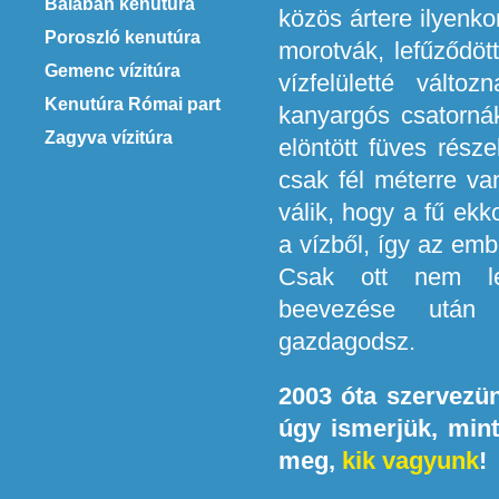
Balabán kenutúra
közös ártere ilyenko
Poroszló kenutúra
morotvák, lefűződö
Gemenc vízitúra
vízfelületté válto
Kenutúra Római part
kanyargós csatorná
Zagyva vízitúra
elöntött füves rés
csak fél méterre va
válik, hogy a fű ekk
a vízből, így az emb
Csak ott nem le
beevezése után 
gazdagodsz.
2003 óta szervezün
úgy ismerjük, mint
meg,
kik vagyunk
!