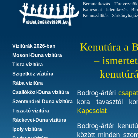
Bemutatkozás
Túravezetők
Kapcsolat
Jelentkezés
Blo
Kenuszállítás
Sárkányhajóz
Kenutúra a B
Vízitúrák 2026-ban
Mosoni-Duna vízitúra
– ismerte
Tisza vízitúra
kenutúrá
Szigetköz vízitúra
Rába vízitúra
Bodrog-ártéri
csapat
Csallóközi-Duna vízitúra
kora tavasztól ko
Szentendrei-Duna vízitúra
Kapcsolat
Tisza-tó vízitúra
Ráckevei-Duna vízitúra
Bodrog-ártér kenut
Ipoly vízitúra
között minden szom