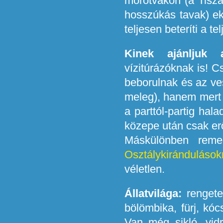
morotvákon (a Tiszár
hosszúkás tavak) ek
teljesen beteríti a tel
Kinek ajánljuk 
vízitúrázóknak is! 
beborulnak és az ve
meleg), hanem mert 
a parttól-partig hal
közepe után csak er
Máskülönben reme
Osztálykirándulások
véletlen.
Állatvilága:
rengeteg
bölömbika, fürj, kóc
Van még sikló, vid