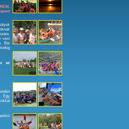
REAL
apest
tályok
zóknak
úrára.
or sem
k. Bár
vekig
oz az
inden
k. Egy
sokkal
atású