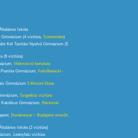
Általános Iskola
 Gimnázium (4 vízitúra,
Szentendre
)
or Két Tanítási Nyelvű Gimnázium (5
 (8 vízitúra)
názium,
Velencei-tó kenutúra
Piarista Gimnázium,
Felsőberecki -
cés Gimnázium
3 Mosoni-Duna
Gimnázium,
Szigetköz vízitúra
r Katolikus Gimnázium,
Ráckevei
apest,
Dunakanyar – Budapest evezős
ltalános Iskola (2 vízitúra)
ázium, Leányfalu vízitúra