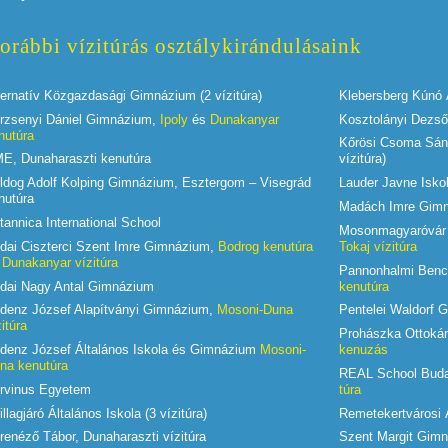
orábbi vízitúrás osztálykirándulásaink
ternatív Közgazdasági Gimnázium (2 vízitúra)
Klebersberg Kúnó 
rzsenyi Dániel Gimnázium,
Ipoly
és
Dunakanyar
Kosztolányi Dezső
nutúra
Kőrösi Csoma Sánd
E, Dunaharaszti kenutúra
vízitúra)
ldog Adolf Kolping Gimnázium, Esztergom – Visegrád
Lauder Javne Iskola
nutúra
Madách Imre Gim
itannica International School
Mosonmagyaróvár 
dai Ciszterci Szent Imre Gimnázium,
Bodrog kenutúra
Tokaj vízitúra
s
Dunakanyar vízitúra
Pannonhalmi Ben
dai Nagy Antal Gimnázium
kenutúra
denz József Alapítványi Gimnázium,
Mosoni-Duna
Pentelei Waldorf 
zitúra
Prohászka Ottoká
denz József Általános Iskola és Gimnázium
Mosoni-
kenuzás
na kenutúra
REAL School Bud
rvinus Egyetem
túra
illagjáró Általános Iskola (3 vízitúra)
Remetekertvárosi Á
renéző Tábor, Dunaharaszti vízitúra
Szent Margit Gimn