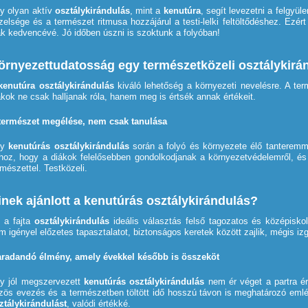
y olyan aktív
osztálykirándulás
, mint a
kenutúra
, segít levezetni a felgyüle
zelsége és a természet ritmusa hozzájárul a testi-lelki feltöltődéshez. Ezér
ák kedvencévé. Jó időben úszni is szoktunk a folyóban!
örnyezettudatosság egy természetközeli osztálykirá
kenutúra osztálykirándulás
kiváló lehetőség a környezeti nevelésre. A te
ákok ne csak halljanak róla, hanem meg is értsék annak értékeit.
természet megélése, nem csak tanulása
gy
kenutúrás osztálykirándulás
során a folyó és környezete élő tanteremm
hoz, hogy a diákok felelősebben gondolkodjanak a környezetvédelemről, és
rmészettel. Testközeli.
inek ajánlott a kenutúrás osztálykirándulás?
 a fajta
osztálykirándulás
ideális választás felső tagozatos és középisk
m igényel előzetes tapasztalatot, biztonságos keretek között zajlik, mégis i
radandó élmény, amely évekkel később is összeköt
y jól megszervezett
kenutúrás osztálykirándulás
nem ér véget a partra ér
zös evezés és a természetben töltött idő hosszú távon is meghatározó eml
ztálykirándulást
, valódi értékké.