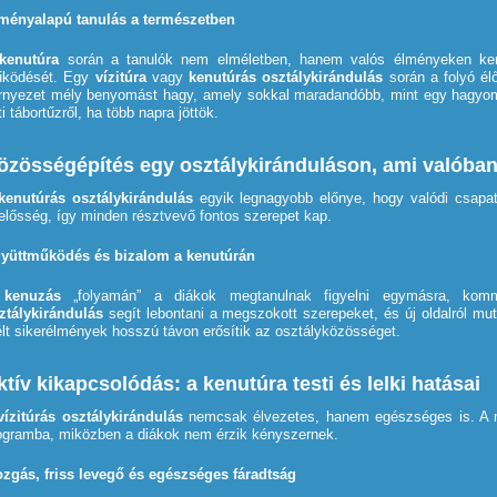
ményalapú tanulás a természetben
kenutúra
során a tanulók nem elméletben, hanem valós élményeken kere
ködését. Egy
vízitúra
vagy
kenutúrás osztálykirándulás
során a folyó él
rnyezet mély benyomást hagy, amely sokkal maradandóbb, mint egy hagyo
ti tábortűzről, ha több napra jöttök.
özösségépítés egy osztálykiránduláson, ami valóba
kenutúrás osztálykirándulás
egyik legnagyobb előnye, hogy valódi csapa
lelősség, így minden résztvevő fontos szerepet kap.
yüttműködés és bizalom a kenutúrán
A
kenuzás
„folyamán” a diákok megtanulnak figyelni egymásra, komm
ztálykirándulás
segít lebontani a megszokott szerepeket, és új oldalról mut
élt sikerélmények hosszú távon erősítik az osztályközösséget.
ktív kikapcsolódás: a kenutúra testi és lelki hatásai
vízitúrás osztálykirándulás
nemcsak élvezetes, hanem egészséges is. A 
ogramba, miközben a diákok nem érzik kényszernek.
zgás, friss levegő és egészséges fáradtság