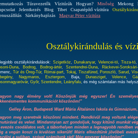
emutatkozás
Túravezetők
Vízitúrák
Hogyan?
Minőség
Mekong
apcsolat
Jelentkezés
Blog
Tibet
Csapatépítő vízitúra
Osztálykirán
nuszállítás
Sárkányhajózás
Magyar Péter vízitúra
Osztálykirándulás és víz
legjobb osztálykirándulások:
Szigetköz
,
Dunakanyar
,
Velencei-tó
,
Tisza-tó
soni-Duna
,
Bodrog
,
Bodrog-ártér
,
Szentendrei-Duna
,
Ráckevei-Soroksári
emenc,
Túr és Öreg-Túr
,
Római-part
,
Tokaj
,
Tiszafüred
,
Poroszló
,
Sarud
,
Vis
begény
,
Nagymaros
,
Esztergom
, Baja,
Dunasziget
,
Velence
,
Gá
sonmagyaróvár
,
Győr
,
Szentendre
,
Leányfalu
, és még számtalan más helysz
agyon nagy élmény volt! Köszönjük még egyszer! Én személye
kkenésmentes kommunikációt köszönöm!"
Gelley Áron, Budapesti
Ward Mária
Általános Iskola és Gimnázium,
agyon meg szeretnék köszönni mindent. Rendkívül meg voltunk elége
nutúrával és veled. Mindannyian azt gondoljuk, hogy kitűnő munkát vég
 evezés csodálatos volt, a táborhelyen minden a legnagyobb rendben vo
g a vegán koszt is kiválóan sikerült! Máris elkezdtünk jövőbeli evezé
szélni a suliban, szóval számítunk rád! Még egyszer köszönöm!"