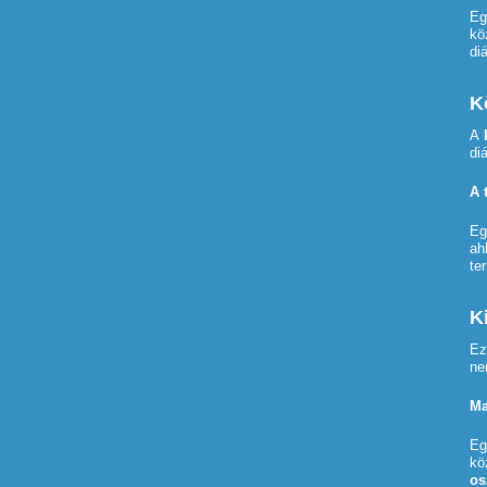
Eg
kö
di
K
A
di
A 
E
ah
te
K
Ez
ne
Ma
Eg
kö
os