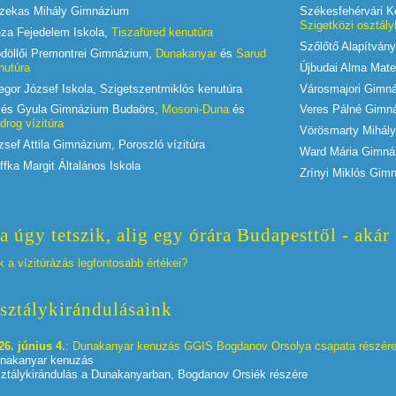
zekas Mihály Gimnázium
Székesfehérvári K
Szigetközi osztály
za Fejedelem Iskola,
Tiszafüred kenutúra
Szőlőtő Alapítván
döllői Premontrei Gimnázium,
Dunakanyar
és
Sarud
nutúra
Újbudai Alma Mater
egor József Iskola, Szigetszentmiklós kenutúra
Városmajori Gimná
lyés Gyula Gimnázium Budaörs,
Mosoni-Duna
és
Veres Pálné Gimná
drog vízitúra
Vörösmarty Mihály
zsef Attila Gimnázium, Poroszló vízitúra
Ward Mária Gimn
ffka Margit Általános Iskola
Zrínyi Miklós Gim
a úgy tetszik, alig egy órára Budapesttől - akár
k a vízitúrázás legfontosabb értékei?
sztálykirándulásaink
26. június 4.
: Dunakanyar kenuzás GGIS Bogdanov Orsolya csapata részér
nakanyar kenuzás
ztálykirándulás a Dunakanyarban, Bogdanov Orsiék részére