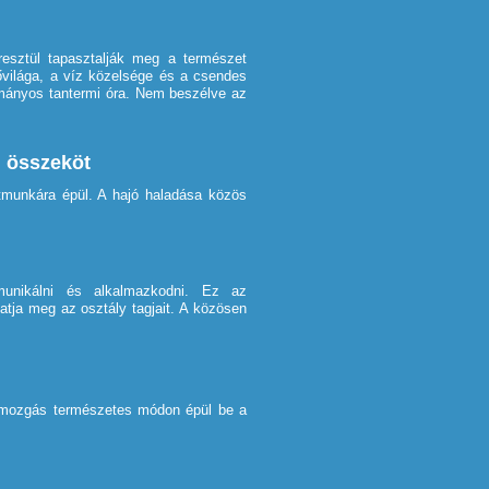
sztül tapasztalják meg a természet
ővilága, a víz közelsége és a csendes
mányos tantermi óra. Nem beszélve az
n összeköt
tmunkára épül. A hajó haladása közös
unikálni és alkalmazkodni. Ez az
atja meg az osztály tagjait. A közösen
mozgás természetes módon épül be a