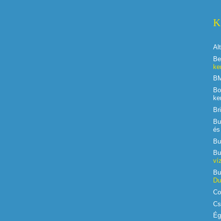
K
Al
Be
ke
BM
Bo
ke
Br
Bu
é
Bu
Bu
ví
Bu
Du
Co
Cs
Ég