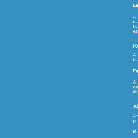
Él
A
mű
kö
es
K
A
fe
Eg
os
át
A
A
pr
Mo