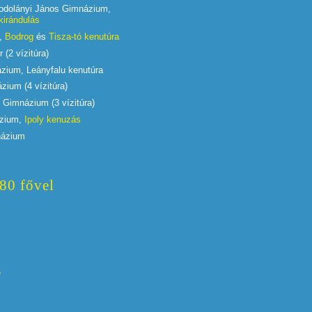
odolányi János Gimnázium,
kirándulás
y,
Bodrog
és
Tisza-tó kenutúra
 (2 vízitúra)
zium, Leányfalu kenutúra
zium (4 vízitúra)
 Gimnázium (3 vízitúra)
ázium,
Ipoly kenuzás
názium
 80 fővel
e