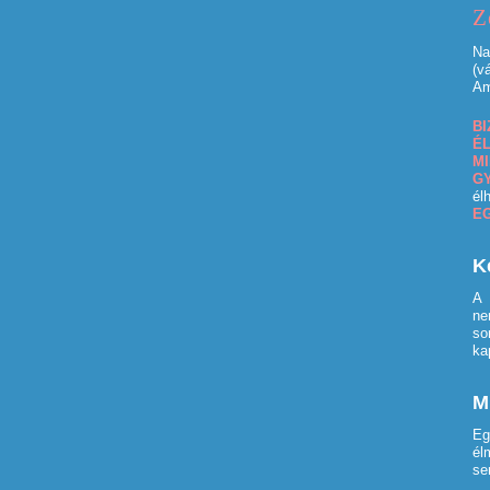
Z
Na
(v
Am
B
É
M
G
él
E
K
ne
so
ka
M
Eg
él
se