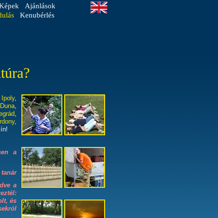
Képek
Ajánlások
dulás
Kenubérlés
itúra?
,
Ipoly
,
-Duna
,
egrád
,
rdony
,
ín!
sen a
 tanár
dve a
eztél:
lt, és
sekról