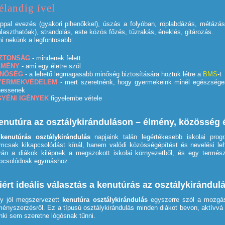
élandig ível
ppal evezés (gyakori pihenőkkel), úszás a folyóban, röplabdázás, métázá
álaszthatóak), strandolás, este közös főzés, tűzrakás, éneklés, gitározás.
i nekünk a legfontosabb:
IZTONSÁG
- mindenek felett
LMÉNY
- ami egy életre szól
INŐSÉG
- a lehető legmagasabb minőség biztosítására hoztuk létre a
BMS
-t
YERMEKVÉDELEM
- mert szeretnénk, hogy gyermekeink minél egészsége
hessenek
GYÉNI IGÉNYEK
figyelembe vétele
enutúra az osztálykiránduláson – élmény, közösség 
A
kenutúrás osztálykirándulás
napjaink talán legértékesebb iskolai prog
mcsak kikapcsolódást kínál, hanem valódi közösségépítést és nevelési le
rán a diákok kilépnek a megszokott iskolai környezetből, és egy termész
pcsolódnak egymáshoz.
iért ideális választás a kenutúrás az osztálykirándul
y jól megszervezett
kenutúra osztálykirándulás
egyszerre szól a mozgás
ményszerzésről. Ez a típusú osztálykirándulás minden diákot bevon, aktívvá 
nki sem szeretne lógósnak tűnni.