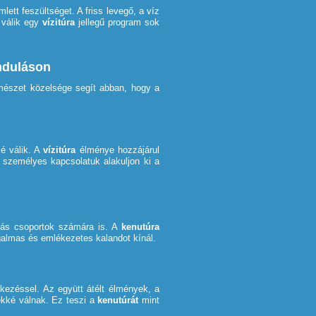
mlett feszültséget. A friss levegő, a víz
t válik egy
vízitúra
jellegű program sok
nduláson
rmészet közelsége segít abban, hogy a
é válik. A
vízitúra
élménye hozzájárul
 személyes kapcsolatuk alakuljon ki a
olás csoportok számára is. A
kenutúra
zgalmas és emlékezetes kalandot kínál.
kezéssel. Az együtt átélt élmények, a
ékké válnak. Ez teszi a
kenutúrát
mint