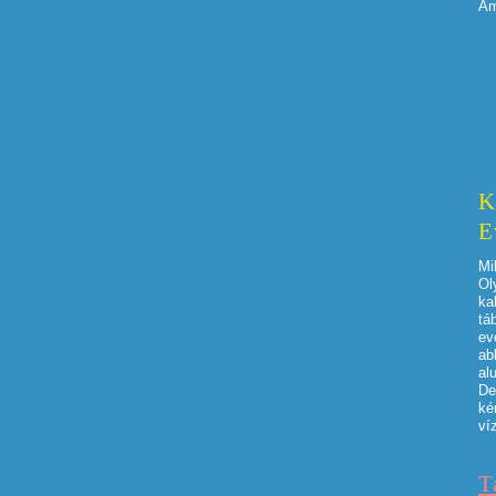
Am
K
E
Mi
Ol
ka
tá
ev
ab
al
De
ké
ví
T