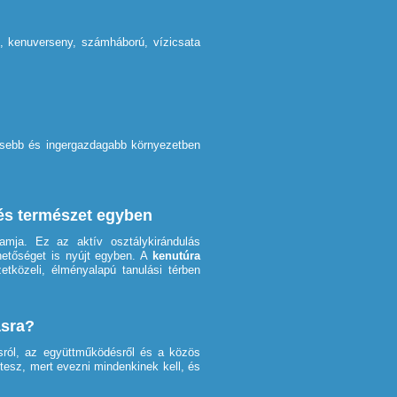
s, kenuverseny, számháború, vízicsata
sebb és ingergazdagabb környezetben
és természet egyben
ramja. Ez az aktív osztálykirándulás
hetőséget is nyújt egyben. A
kenutúra
etközeli, élményalapú tanulási térben
ásra?
ról, az együttműködésről és a közös
tesz, mert evezni mindenkinek kell, és