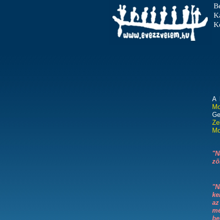
B
K
Ke
A 
Mo
G
Ze
Mo
"N
zö
"N
ke
az
mé
be