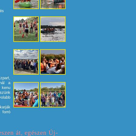
 és
zpart,
nál a
: kenu
iszünk
volabb
karják
 forró
szen át, egészen Új-