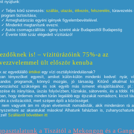
it nyújtunk:
Teljes körű szervezés:
szállás
,
utazás
,
étkezés
,
felszerelés
, túravezetés
program biztosítása;
Ármeghatározás egyéni igények figyelembevételével.
Mindenkit megtanítunk evezni.
Autós csomagszállítás - igény szerint akár Budapesttől Budapestig
Évente több száz elégedett vízitúrázó!
ezdőknek is! – vízitúrázóink 75%-a az
vezzvelemmel
ült először kenuba
k az egyedülálló
értékei
egy vízi osztálykirándulásnak?
yan tényezőket egyesít, amiket külön-külön mindenki kedvel: nyár, ví
landos programok, könnyű mozgás, jó társaság. Kitűnő alkalmat kí
borozáshoz szükséges és sok egyéb más ismeret elsajátításához, pl.
ezése és irányítása, úszás folyóvízben, tűzrakás, sátorverés, és a többi. H
ban, hogy érdemes minden túrán legalább egy éjszakát nomádozni, kicsit tá
udni a civilizációtól, mert szépen építi a közösséget.
 nem vagyunk ám mi olyan elvetemült nomádisták, akik mindenáron rá a
nyszeríteni az akaratukat másokra! Alhatunk faházban is, zuhanyozhatunk
zzel!
Szállásról bővebben itt
apasztalatunk
a Tiszától a
Mekongon
és a Gange