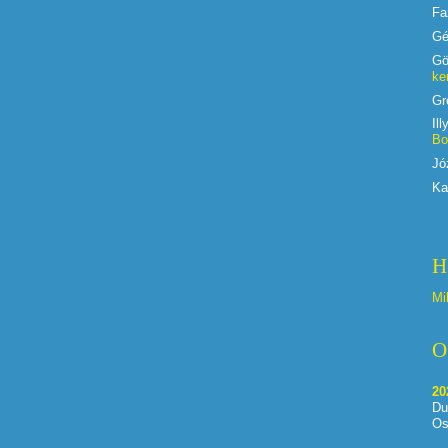
Fa
Gé
Gö
ke
Gr
Il
Bo
Jó
Ka
H
Mi
O
20
Du
Os