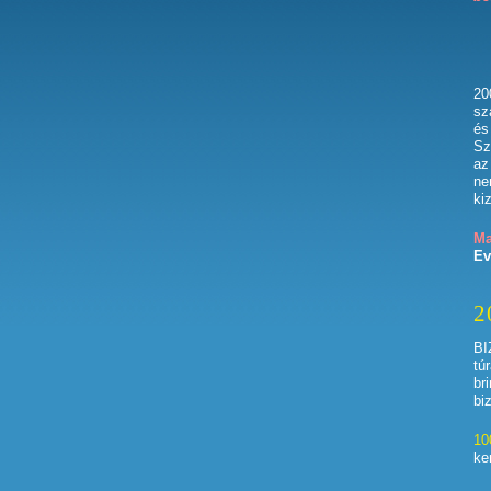
20
sz
és
Sz
az
ne
ki
Ma
Ev
2
BI
tú
br
bi
10
ke