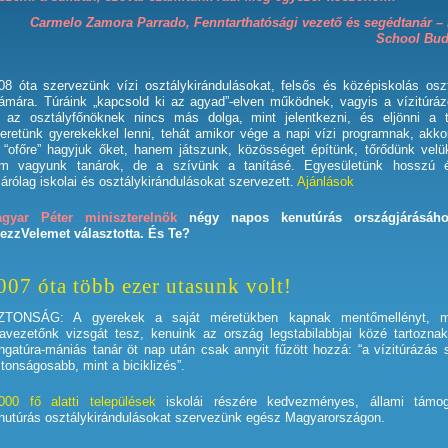
Carmelo Zamora Parrado, Fenntarthatósági vezető és segédtanár –
School
Bud
08 óta szervezünk vízi osztálykirándulásokat, felsős és középiskolás osz
ámára. Túráink „kapcsold ki az agyad”-elven működnek, vagyis a vízitúrá
 az osztályfőnöknek nincs más dolga, mint jelentkezni, és eljönni a t
eretünk gyerekekkel lenni, tehát amikor vége a napi vízi programnak, akk
 “ofőre” hagyjuk őket, hanem játszunk, közösséget építünk, tőrődünk velü
m vagyunk tanárok, de a szívünk a tanításé. Egyesületünk hosszú é
zárólag iskolai és osztálykirándulásokat szervezett.
Ajánlások
gyar Péter miniszterelnök
négy napos kenutúrás országjárásáh
ezzVelemet választotta. És Te?
007 óta több ezer utasunk volt!
ZTONSÁG: A gyerekek a saját méretükben kapnak mentőmellényt, m
ravezetőnk vizsgát tesz, kenuink az ország legstabilabbjai közé tartozna
ingatúra-mániás tanár öt nap után csak annyit fűzött hozzá: “a vízitúrázás 
ztonságosabb, mint a biciklizés”.
000 fő alatti települések
iskolái részére kedvezményes, állami támog
nutúrás osztálykirándulásokat szervezünk egész Magyarországon.