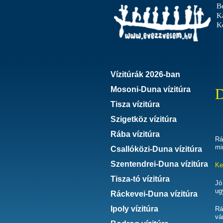
B
K
Ke
Vízitúrák 2026-ban
Mosoni-Duna vízitúra
D
Tisza vízitúra
Szigetköz vízitúra
Rába vízitúra
Rá
mi
Csallóközi-Duna vízitúra
Szentendrei-Duna vízitúra
Ke
Tisza-tó vízitúra
Jó
ug
Ráckevei-Duna vízitúra
Ipoly vízitúra
Rá
vá