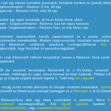
 csak egy irányba mennétek
(javasoljuk, kezdjetek északon és gyertek délre)
igetszentmárton – Ráckeve 11 km, fél nap
igetcsép – Ráckeve 14 km, erős fél nap
fentiek egy napos kenutúrák, de ha ez kevés lenne, akkor:
epel – Szigetszentmárton - Ráckeve, laza két napos kenutúra
epel– Szigetszentmárton – Ráckeve Tass, ez már három nap
nutúráink túravezetőink komoly tapasztalatától és a pontos szerv
szönhetően kiemelkedőek. Mindent megszervezünk, hosszabb kenutúrákat i
rom étkezéssel, szállással, utazással, csomagszállítással.
Hívj f
gbeszéljük, hogy Hozzátok mi passzolna legjobban!
m csak Ráckevéről indítunk kenutúrákat, hanem a Ráckevei- Duna szinte
lepüléséről.
08 óta vezetünk kenutúrákat Ráckevéről és a Kis-Dunán
, ismerünk 
vonalat, mellékágat és zugot, ahová kenuval be lehet furakodni.
Például a B
gy az Angyali-szigetet átszelő lagúnát is. Tudd meg,
kik vagyunk
!
 ország szinte minden állóvizére és folyóján vezetünk kenutúrákat,
tapaszt
ckevétől az
Atlanti-óceán portugál barlangjain
és a
Mekongon át
át Új-Zélandi
Ráckevei-Duna akár egy hetes vízitúraként is evezhető, illetve
B
evezéssel
összekapcsolható. Kérj
egyedi ajánlatot
barátaid ré
ztálykiránduláshoz
, vagy
csapatépítő evezéshez
!