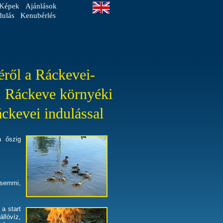
Képek
Ajánlások
dulás
Kenubérlés
éről a Ráckevei-
, Ráckeve környéki
áckevei indulással
a őszig
 semmi,
a start
llóvíz,