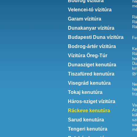
Bodrog vízitúra
na
me
Velencei-tó vízitúra
Rá
Garam vízitúra
Rá
Rá
Dunakanyar vízitúra
Budapesti Duna vízitúra
Fe
Bodrog-ártér vízitúra
Ke
Rá
Vízitúra Öreg-Túr
ho
Du
Dunasziget kenutúra
km
gy
Tiszafüred kenutúra
Visegrád kenutúra
Ne
ha
Tokaj kenutúra
fr
Háros-sziget vízitúra
Va
Az
Ráckeve kenutúra
kü
Sarud kenutúra
sz
va
Tengeri kenutúra
mé