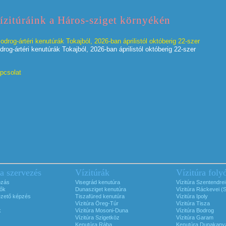
ízitúráink a Háros-sziget környékén
Bodrog-ártéri kenutúrák Tokajból, 2026-ban áprilistól októberig 22-szer
drog-ártéri kenutúrák Tokajból, 2026-ban áprilistól októberig 22-szer
pcsolat
ra szervezés
Vízitúrák
Vízitúra foly
ozás
Visegrád kenutúra
Vízitúra Szentendre
ők
Dunasziget kenutúra
Vízitúra Ráckevei (
ezető képzés
Tiszafüred kenutúra
Vízitúra Ipoly
Vízitúra Öreg-Túr
Vízitúra Tisza
k
Vízitúra Mosoni-Duna
Vízitúra Bodrog
Vízitúra Szigetköz
Vízitúra Garam
Kenutúra Rába
Kenutúra Dunakany