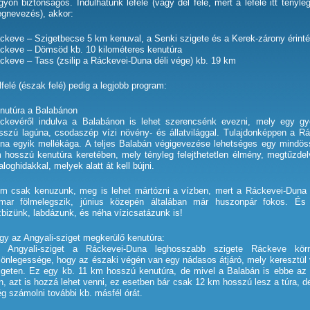
gyon biztonságos. Indulhatunk lefelé (vagy dél felé, mert a lefelé itt tényle
gnevezés), akkor:
ckeve – Szigetbecse 5 km kenuval, a Senki szigete és a Kerek-zárony érint
ckeve – Dömsöd kb. 10 kilométeres kenutúra
ckeve – Tass (zsilip a Ráckevei-Duna déli vége) kb. 19 km
lfelé (észak felé) pedig a legjobb program:
nutúra a Balabánon
ckevéről indulva a Balabánon is lehet szerencsénk evezni, mely egy gy
sszú lagúna, csodaszép vízi növény- és állatvilággal. Tulajdonképpen a Rá
na egyik mellékága. A teljes Balabán végigevezése lehetséges egy mindös
 hosszú kenutúra keretében, mely tényleg felejthetetlen élmény, megtűzdel
aloghidakkal, melyek alatt át kell bújni.
m csak kenuzunk, meg is lehet mártózni a vízben, mert a Ráckevei-Duna
mar fölmelegszik, június közepén általában már huszonpár fokos. És
izbizünk, labdázunk, és néha vízicsatázunk is!
gy az Angyali-sziget megkerülő kenutúra:
 Angyali-sziget a Ráckevei-Duna leghosszabb szigete Ráckeve körn
lönlegessége, hogy az északi végén van egy nádasos átjáró, mely keresztül 
igeten. Ez egy kb. 11 km hosszú kenutúra, de mivel a Balabán is ebbe az 
n, azt is hozzá lehet venni, ez esetben bár csak 12 km hosszú lesz a túra, de
g számolni további kb. másfél órát.