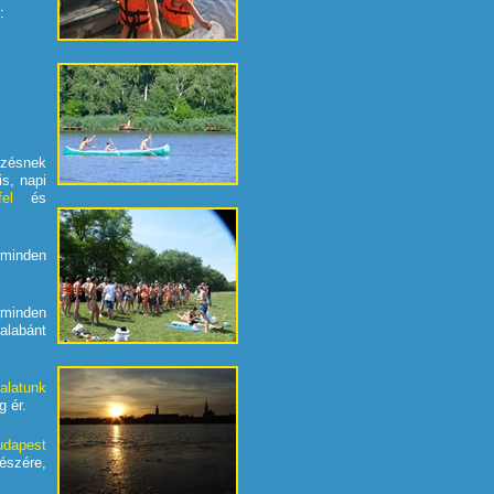
:
ezésnek
s, napi
el
és
 minden
minden
alabánt
alatunk
g ér.
udapest
szére,