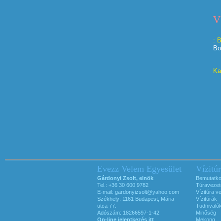
V
: 
Bo
Ka
Evezz Velem Egyesület
Vízitú
Gárdonyi Zsolt, elnök
Bemutatk
Tel.: +36 30 600 9782
Túravezet
E-mail:
gardonyizsolt@yahoo.com
Vízitúra v
Székhely: 1161 Budapest, Mária
Vízitúrák
utca 77.
Tudnivaló
Adószám: 18266597-1-42
Minőség
On-line jelentkezés itt
Mekong