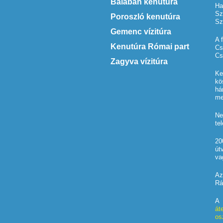
Balabán kenutúra
Ha
Sz
Poroszló kenutúra
Sz
Gemenc vízitúra
A 
Kenutúra Római part
Cs
Cs
Zagyva vízitúra
Ke
kö
há
me
Ne
te
20
út
va
Az
Rá
A 
át
os