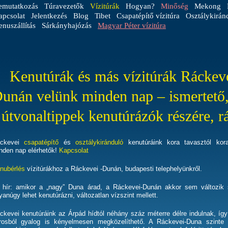
emutatkozás
Túravezetők
Vízitúrák
Hogyan?
Minőség
Mekong
apcsolat
Jelentkezés
Blog
Tibet
Csapatépítő vízitúra
Osztálykirán
nuszállítás
Sárkányhajózás
Magyar Péter vízitúra
Kenutúrák és más vízitúrák Ráckev
unán velünk minden nap – ismertető
útvonaltippek kenutúrázók részére, r
ckevei
csapatépítő
és
osztálykiránduló
kenutúráink kora tavasztól kor
nden nap elérhetők!
Kapcsolat
nubérlés
vízitúrákhoz a Ráckevei -Dunán, budapesti telephelyünkről.
 hír:
amikor a „nagy” Duna árad, a Ráckevei-Dunán akkor sem változik
yanúgy lehet kenutúrázni, változatlan vízszint mellett.
ckevei kenutúráink az Árpád hídtól néhány száz méterre délre indulnak, így 
rosból gyalog is kényelmesen megközelíthető. A Ráckevei-Duna szinte á