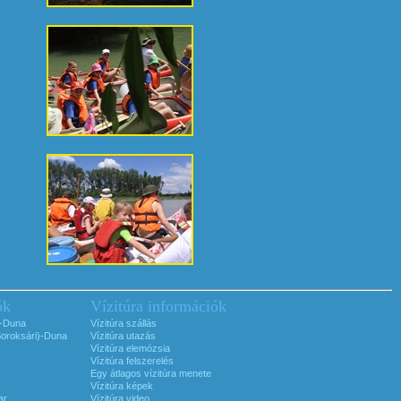
ók
Vízitúra információk
i-Duna
Vízitúra szállás
Soroksári)-Duna
Vízitúra utazás
Vízitúra elemózsia
Vízitúra felszerelés
Egy átlagos vízitúra menete
Vízitúra képek
ar
Vízitúra video