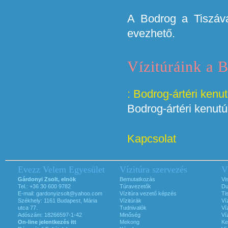
A Bodrog a Tiszáva
evezhető.
Vízitúráink a 
: Bodrog-ártéri kenut
Bodrog-ártéri kenutú
Kapcsolat
Evezz Velem Egyesület
Vízitúra szervezés
V
Gárdonyi Zsolt, elnök
Bemutatkozás
Vi
Tel.: +36 30 600 9782
Túravezetők
Du
E-mail:
gardonyizsolt@yahoo.com
Vízitúra vezető képzés
Ti
Székhely: 1161 Budapest, Mária
Vízitúrák
Ví
utca 77.
Tudnivalók
Ví
Adószám: 18266597-1-42
Minőség
Ví
On-line jelentkezés itt
Mekong
Ke