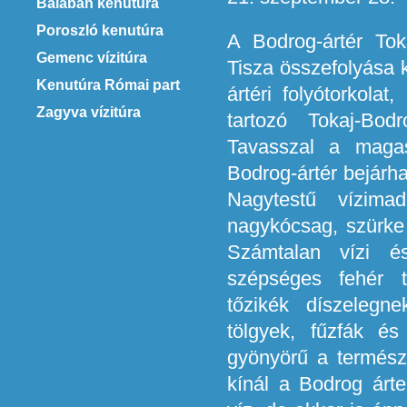
Balabán kenutúra
Poroszló kenutúra
A Bodrog-ártér Tok
Gemenc vízitúra
Tisza összefolyása k
Kenutúra Római part
ártéri folyótorkola
Zagyva vízitúra
tartozó Tokaj-Bod
Tavasszal a magas
Bodrog-ártér bejárh
Nagytestű vízima
nagykócsag, szürke g
Számtalan vízi é
szépséges fehér tü
tőzikék díszelegne
tölgyek, fűzfák és
gyönyörű a termész
kínál a Bodrog árt