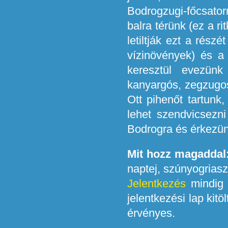
Bodrogzugi-főcsator
balra térünk (ez a ri
letiltják ezt a rés
vízinövények) és a
keresztül evezün
kanyargós, zegzugo
Ott pihenőt tartunk
lehet szendvicsezn
Bodrogra és érkezünk
Mit hozz magaddal
naptej, szúnyogriasz
Jelentkezés
mindig a
jelentkezési lap kitö
érvényes.