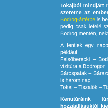
Tokajból mindjárt 
szeretne az ember
Bodrog-ártérbe
is be
pedig csak lefelé sz
Bodrog mentén, nekt
A fentiek egy nap
például:
Felsőberecki – Bod
vízitúra a Bodrogon
Sárospatak – Sáraz
is három nap
Tokaj – Tiszalök – T
Kenutúráink tú
hozzáállásuktól ki