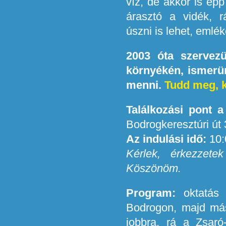
víz, de akkor is ép
árasztó a vidék, r
úszni is lehet, emlék
2003 óta szervez
környékén, ismerün
menni.
Tudd meg, k
Találkozási pont a
Bodrogkeresztúri út 3
Az indulási idő:
10:
Kérlek, érkezzete
Köszönöm.
Program:
oktatás u
Bodrogon, majd más
jobbra, rá a Zsaró