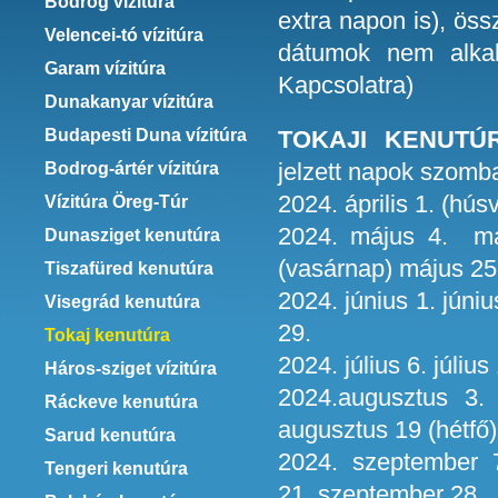
Bodrog vízitúra
extra napon is), ös
Velencei-tó vízitúra
dátumok nem alka
Garam vízitúra
Kapcsolatra)
Dunakanyar vízitúra
Budapesti Duna vízitúra
TOKAJI KENUTÚ
jelzett napok szomb
Bodrog-ártér vízitúra
2024. április 1. (húsv
Vízitúra Öreg-Túr
2024. május 4. má
Dunasziget kenutúra
(vasárnap) május 25
Tiszafüred kenutúra
2024. június 1. júniu
Visegrád kenutúra
29.
Tokaj kenutúra
2024. július 6. július 
Háros-sziget vízitúra
2024.augusztus 3.
Ráckeve kenutúra
augusztus 19 (hétfő
Sarud kenutúra
2024. szeptember 
Tengeri kenutúra
21. szeptember 28.