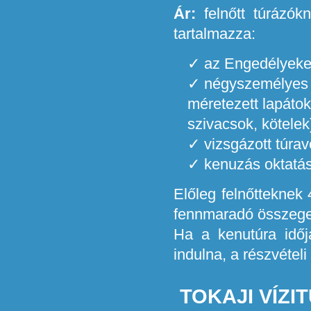
Ár:
felnőtt túrázók
tartalmazza:
az Engedélyeket
négyszemélyes k
méretezett lapáto
szivacsok, kötelek
vizsgázott túrav
kenuzás oktatást
Előleg felnőtteknek 
fennmaradó összeget i
Ha a kenutúra időj
indulna, a részvételi
TOKAJI VÍZ