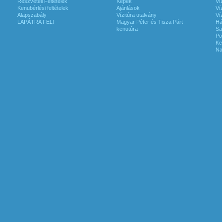
Részvételi Feltételek
Képek
Ví
Kenubérlési feltételek
Ajánlások
Ví
Alapszabály
Vízitúra utalvány
Ví
LAPÁTRA FEL!
Magyar Péter és Tisza Párt
Há
kenutúra
Sa
Po
Ke
Na