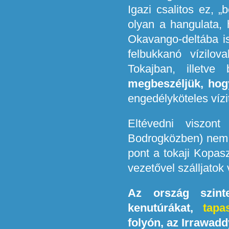
Igazi csalitos ez, 
olyan a hangulata, 
Okavango-deltába i
felbukkanó vízilov
Tokajban, illetv
megbeszéljük, hog
engedélyköteles vízit
Eltévedni viszon
Bodrogközben) nem m
pont a tokaji Kopasz
vezetővel szálljatok 
Az ország szint
kenutúrákat,
tapa
folyón, az Irrawad