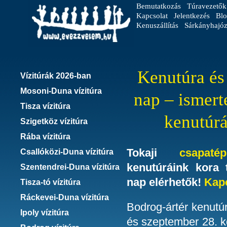
Bemutatkozás
Túravezetők
Kapcsolat
Jelentkezés
Blo
Kenuszállítás
Sárkányhajóz
Kenutúra és
Vízitúrák 2026-ban
Mosoni-Duna vízitúra
nap – ismert
Tisza vízitúra
kenutúrá
Szigetköz vízitúra
Rába vízitúra
Tokaji
csapatép
Csallóközi-Duna vízitúra
kenutúráink kora 
Szentendrei-Duna vízitúra
nap elérhetők!
Kap
Tisza-tó vízitúra
Ráckevei-Duna vízitúra
Bodrog-ártér kenutúr
Ipoly vízitúra
és szeptember 28. k