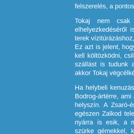
felszerelés, a pont
Tokaj nem csak a
elhelyezkedéséről 
terek vízitúrázásho
Ez azt is jelent, ho
kell költözködni, csi
szállást is tudunk 
akkor Tokaj végcélké
Ha helybeli kenuzás
Bodrog-ártérre, ami 
helyszín. A Zsaró-
egészen Zalkod tele
nyárra is esik, a 
szürke gémekkel, k