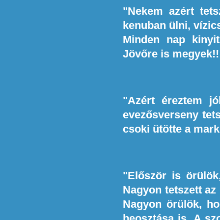
"Nekem azért tets
kenuban ülni, vízic
Minden nap kinyit
Jövőre is megyek!!!
"Azért éreztem jó
evezősverseny tets
csoki ütötte a mark
"Először is örülö
Nagyon tetszett az
Nagyon örülök, ho
beosztása is. A sz