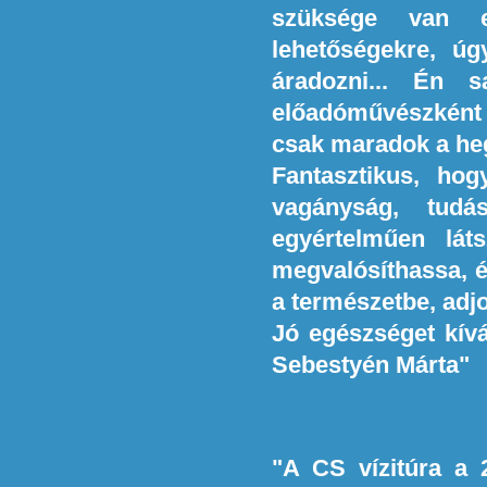
szüksége van eze
lehetőségekre, ú
áradozni... Én 
előadóművészként 
csak maradok a he
Fantasztikus, hog
vagányság, tud
egyértelműen lát
megvalósíthassa, é
a természetbe, adj
Jó egészséget kív
Sebestyén Márta"
"A CS vízitúra a