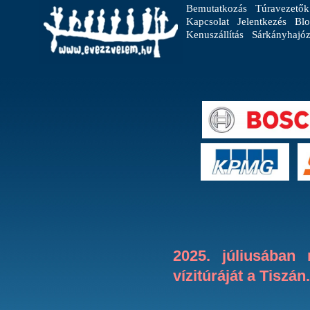
Bemutatkozás
Túravezetők
Kapcsolat
Jelentkezés
Blo
Kenuszállítás
Sárkányhajóz
2025. júliusában
vízitúráját a Tiszán.