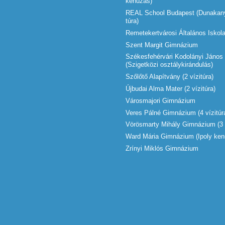
kenuzás)
REAL School Budapest (Dunakany
túra)
Remetekertvárosi Általános Iskola 
Szent Margit Gimnázium
Székesfehérvári Kodolányi Jáno
(Szigetközi osztálykirándulás)
Szőlőtő Alapítvány (2 vízitúra)
Újbudai Alma Mater (2 vízitúra)
Városmajori Gimnázium
Veres Pálné Gimnázium (4 vízitúr
Vörösmarty Mihály Gimnázium (3 v
Ward Mária Gimnázium (Ipoly ken
Zrínyi Miklós Gimnázium