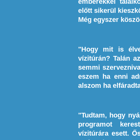
emberekkel találk
előtt sikerül kiesz
Még egyszer kösz
"Hogy mit is élv
vízitúrán? Talán a
semmi szerveznival
eszem ha enni adn
alszom ha elfáradta
"Tudtam, hogy nyá
programot keres
vízitúrára esett. Ő