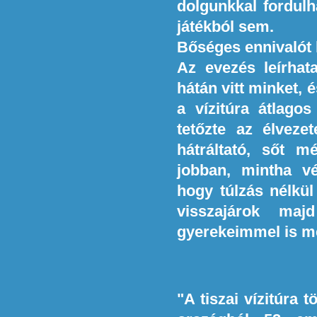
dolgunkkal fordulh
játékból sem.
Bőséges ennivalót 
Az evezés leírhat
hátán vitt minket, 
a vízitúra átlagos
tetőzte az élveze
hátráltató, sőt m
jobban, mintha v
hogy túlzás nélkül
visszajárok ma
gyerekeimmel is me
"A tiszai vízitúra 