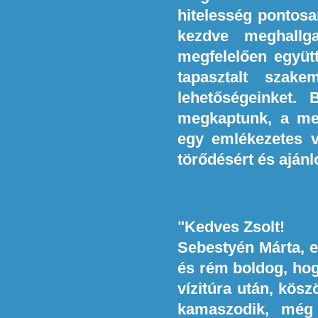
hitelesség pontosa
kezdve meghallga
megfelelően együt
tapasztalt szake
lehetőségeinket.
megkaptunk, a meg
egy emlékezetes v
törődésért és ajánl
"Kedves Zsolt!
Sebestyén Márta, e
és rém boldog, hog
vízitúra után, kösz
kamaszodik, még 