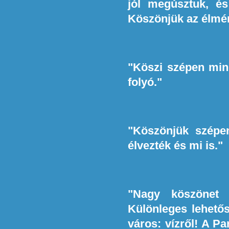
jól megúsztuk, é
Köszönjük az élmé
"Köszi szépen mind
folyó."
"Köszönjük szépen
élvezték és mi is."
"Nagy köszönet a
Különleges lehetős
város: vízről! A P