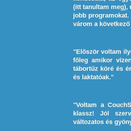
(itt tanultam meg)
jobb programokat.
várom a következő 
"Először voltam ily
főleg amikor víze
tábortűz köré és 
és laktatóak."
"Voltam a CouchSu
klassz! Jól szer
változatos és gyön