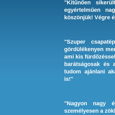
"Kitűnően siker
egyértelműen na
köszönjük! Végre ér
"Szuper csapaté
gördülékenyen ment
ami kis fürdőzéssel
barátságosak és a
tudom ajánlani a
is!"
"Nagyon nagy é
személyesen a zö