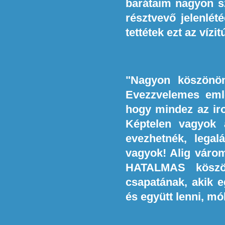
barátaim nagyon sz
résztvevő jelenlét
tettétek ezt az vízit
"Nagyon köszönöm
Evezzvelemes eml
hogy mindez az iro
Képtelen vagyok 
evezhetnék, lega
vagyok! Alig váro
HATALMAS köszön
csapatának, akik e
és együtt lenni, mó