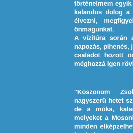
történelmem egyik 
kalandos dolog a
élvezni, megfigy
önmagunkat.
A vízitúra során 
napozás, pihenés, 
családot hozott ö
méghozzá igen rövid
"Köszönöm Zsol
nagyszerű hetet sz
de a móka, kala
melyeket a Mosoni
minden elképzelhet