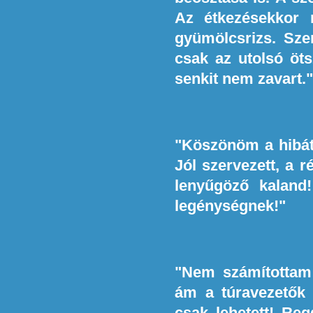
Az étkezésekkor 
gyümölcsrizs. Szer
csak az utolsó öt
senkit nem zavart."
"Köszönöm a hibát
Jól szervezett, a 
lenyűgöző kalan
legénységnek!"
"Nem számítottam 
ám a túravezetők 
csak lehetett! Reg