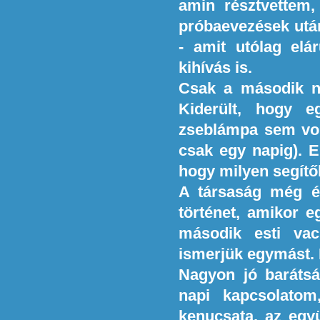
amin résztvettem,
próbaevezések utá
- amit utólag elá
kihívás is.
Csak a második na
Kiderült, hogy e
zseblámpa sem volt
csak egy napig). 
hogy milyen segítő
A társaság még ér
történet, amikor e
második esti vac
ismerjük egymást. E
Nagyon jó barátsá
napi kapcsolato
kenucsata, az együ