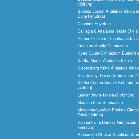
vízitúra)
Budenz József Általános Iskola 
Duna kenutúra)
Corvinus Egyetem
Csillagjáró Általános Iskola (3 vízi
Égrenéző Tábor (Dunaharaszti vízi
Fazekas Mihály Gimnázium
Illyés Gyula Gimnázium Budaörs (
Kaffka Margit Általános Iskola
Klebersberg Kúnó Általános Iskol
Kosztolányi Dezső Gimnázium (4 v
Kőrösi Csoma Sándor Két Tanítás
vízitúra)
Lauder Javne Iskola (8 vízitúra)
Madách Imre Gimnázium
Mosonmagyaróvár Piarista Gimnáz
Tokaj vízitúra)
Pannonhalmi Bencés Gimnázium 
kenutúra)
Prohászka Ottokár Katolikus Gim