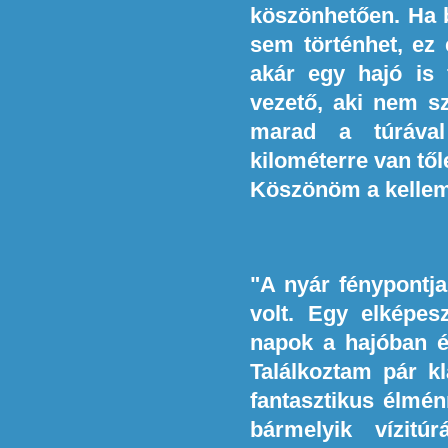
köszönhetően. Ha b
sem történhet, ez 
akár egy hajó is f
vezető, aki nem sz
marad a túráva
kilométerre van tő
Köszönöm a kellem
"A nyár fénypontj
volt. Egy elképes
napok a hajóban é
Találkoztam pár kl
fantasztikus élmén
bármelyik vízit