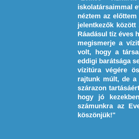
iskolatársaimmal e
néztem az előttem 
jelentkezők között
Ráadásul tíz éves h
megismerje a vízit
volt, hogy a társ
eddigi barátsága s
vízitúra végére 
rajtunk múlt, de a
szárazon tartásáér
hogy jó kezekben
számunkra az Eve
köszönjük!"