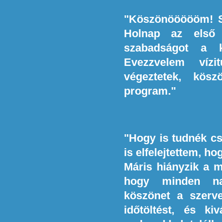
"Köszönöööööm! Sr
Holnap az első 
szabadságot a k
Evezzvelem vízi
végeztetek, kös
program."
"Hogy is tudnék c
is elfelejtettem, ho
Máris hiányzik a m
hogy minden na
köszönet a szerve
időtöltést, és ki