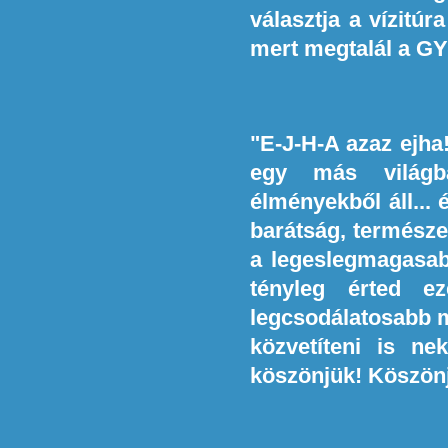
választja a vízitú
mert megtalál a G
"E-J-H-A azaz ejha!
egy más világba
élményekből áll...
barátság, természet
a legeslegmagasab
tényleg érted e
legcsodálatosabb m
közvetíteni is n
köszönjük! Köszönj