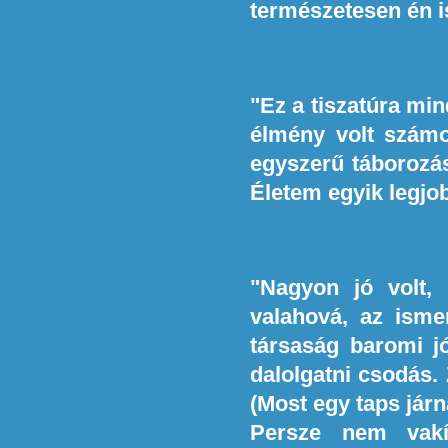
természetesen én i
"Ez a tiszatúra min
élmény volt számo
egyszerű táborozás
Életem egyik legjob
"Nagyon jó volt,
valahová, az isme
társaság baromi jó
dalolgatni csodás.
(Most egy taps járn
Persze nem vakít