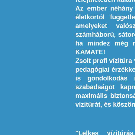
Az ember néhány n
életkortól függet
amelyeket valósz
számháború, sátor
ha mindez még n
KAMATE!
Zsolt profi vízitúra
pedagógiai érzékke
is gondolkodás 
szabadságot kap
maximális biztons
vízitúrát, és köszö
"Lelkes vízitú