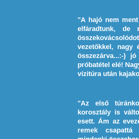
"A hajó nem ment
elfáradtunk, de 
összekovácsolódo
vezetőkkel, nagy
összezárva...:-) 
próbatétel elé! Nag
vízitúra után kajak
"Az első túránk
korosztály is vált
esett. Ám az evezé
remek csapattá