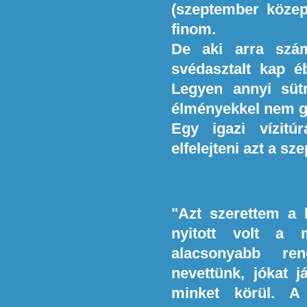
(szeptember közep
finom.
De aki arra szám
svédasztalt kap é
Legyen annyi süt
élményekkel nem ga
Egy igazi vízitú
elfelejteni azt a sz
"Azt szerettem a 
nyitott volt a 
alacsonyabb re
nevettünk, jókat j
minket körül. A 