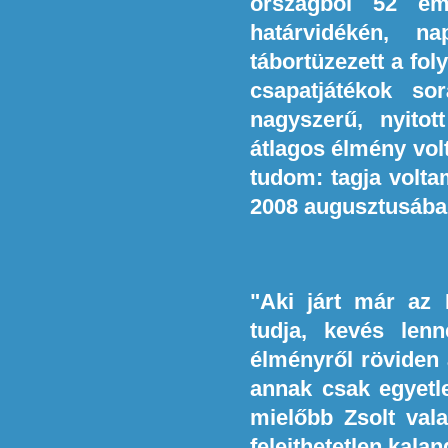
országból 52 em
határvidékén, n
tábortüzezett a fo
csapatjátékok s
nagyszerű, nyito
átlagos élmény vol
tudom: tagja volta
2008 augusztusába
"Aki járt már az 
tudja, kevés len
élményről röviden 
annak csak egyetle
mielőbb Zsolt vala
felejthetetlen kalan