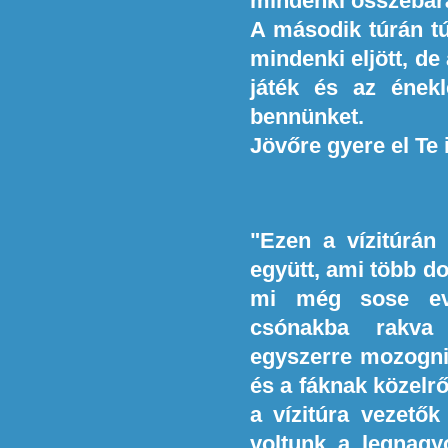
mindenki összebará
A második túrán túl
mindenki eljött, de 
játék és az ének
bennünket.
Jövőre gyere el Te
"Ezen a vízitúrán 
együtt, ami több do
mi még sose ev
csónakba rakva
egyszerre mozogni.
és a fáknak közelr
a vízitúra vezető
voltunk a legnag