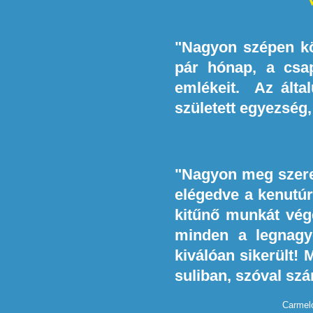
"Nagyon szépen kö
pár hónap, a csa
emlékeit. Az álta
született egyezség,
"Nagyon meg szere
elégedve a kenutúr
kitűnő munkát vége
minden a legnagy
kiválóan sikerült! 
suliban, szóval sz
Carmelo