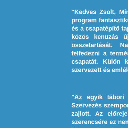
"Kedves Zsolt, Mi
program fantasztiku
és a csapatépítő ta
közös kenuzás új
összetartását. N
felfedezni a term
csapatát. Külön k
szervezett és emlé
"Az egyik tábori
Szervezés szempont
zajlott. Az előre
szerencsére ez nem 