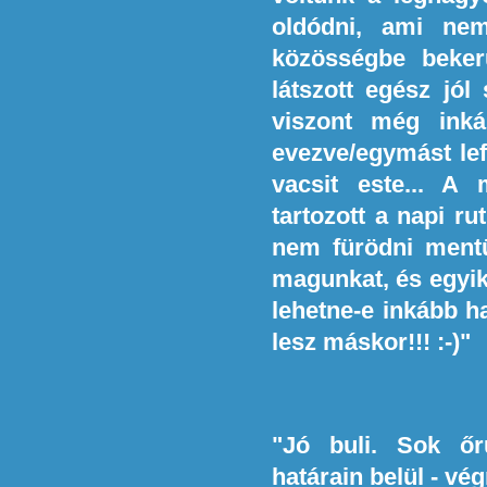
oldódni, ami nem
közösségbe beker
látszott egész jó
viszont még inká
evezve/egymást lef
vacsit este... A
tartozott a napi r
nem fürödni mentün
magunkat, és egyik
lehetne-e inkább h
lesz máskor!!! :-)"
"Jó buli. Sok őr
határain belül - v