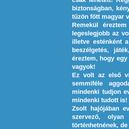
biztonságban, kén
tűzön főtt magyar 
Remekül éreztem
legeslegjobb az vol
illetve esténként 
beszélgetés, játé
éreztem, hogy egy 
vagyok!
Ez volt az első v
semmiféle aggod
mindenki tudjon ev
mindenki tudott is!
Zsolt hajójában ev
szervező, olyan
történhetnének, de