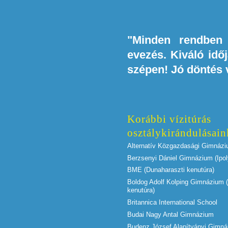
"Minden rendben 
evezés. Kiváló idő
szépen! Jó döntés v
Korábbi vízitúrás
osztálykirándulásain
Alternatív Közgazdasági Gimnáziu
Berzsenyi Dániel Gimnázium (Ipol
BME (Dunaharaszti kenutúra)
Boldog Adolf Kolping Gimnázium 
kenutúra)
Britannica International School
Budai Nagy Antal Gimnázium
Budenz József Alapítványi Gimn