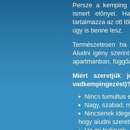
Persze a kemping 
ismert előnyei. 
tartalmazza az ott tö
úgy is benne lesz.
Természetesen ha 
Aludni igény szerin
apartmanban, függőá
Miért szeretjük 
vadkempingezést)
Nincs tumultus e
Nagy, szabad, ny
Nincsenek idege
hogy aludni szeret