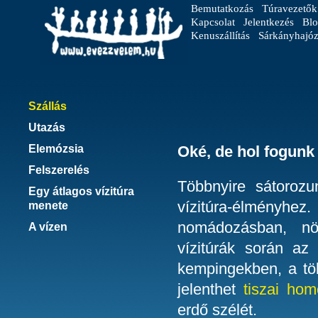
Bemutatkozás
Túravezetők
Kapcsolat
Jelentkezés
Blo
Kenuszállítás
Sárkányhajóz
Szállás
Utazás
Elemózsia
Oké, de hol fogunk
Felszerelés
Többnyire sátorozu
Egy átlagos vízitúra
vízitúra-élmény
menete
nomádozásban, növ
A vízen
vízitúrák során az 
kempingekben, a t
jelenthet
tiszai ho
erdő szélét.