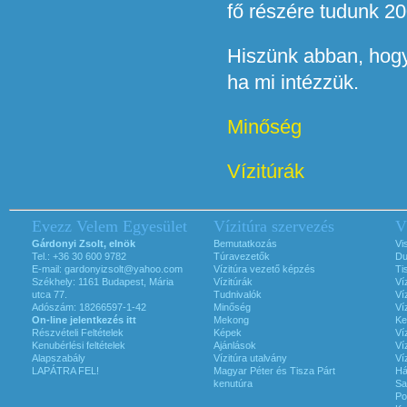
fő részére tudunk 200
Hiszünk abban, hogy
ha mi intézzük.
Minőség
Vízitúrák
Evezz Velem Egyesület
Vízitúra szervezés
V
Gárdonyi Zsolt, elnök
Bemutatkozás
Vi
Tel.: +36 30 600 9782
Túravezetők
Du
E-mail:
gardonyizsolt@yahoo.com
Vízitúra vezető képzés
Ti
Székhely: 1161 Budapest, Mária
Vízitúrák
Ví
utca 77.
Tudnivalók
Ví
Adószám: 18266597-1-42
Minőség
Ví
On-line jelentkezés itt
Mekong
Ke
Részvételi Feltételek
Képek
Ví
Kenubérlési feltételek
Ajánlások
Ví
Alapszabály
Vízitúra utalvány
Ví
LAPÁTRA FEL!
Magyar Péter és Tisza Párt
Há
kenutúra
Sa
Po