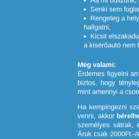
Ha mi bulizunk,
Senki sem foglalj
Rengeteg a hely
hallgatni,
Kicsit elszakadu
a kísérőautó nem t
Még valami:
Érdemes figyelni ar
biztos, hogy tényle
mint amennyi a cso
Ha kempingezni szer
venni, akkor
bérelh
személyes sátrak, e
Áruk csak 2000Ft.-/é