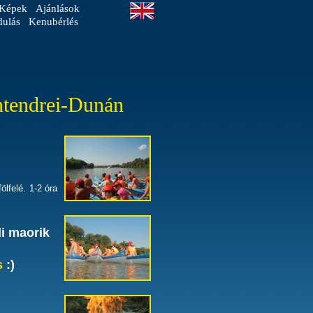
Képek
Ajánlások
dulás
Kenubérlés
entendrei-Dunán
lfelé. 1-2 óra
i maorik
s
:)