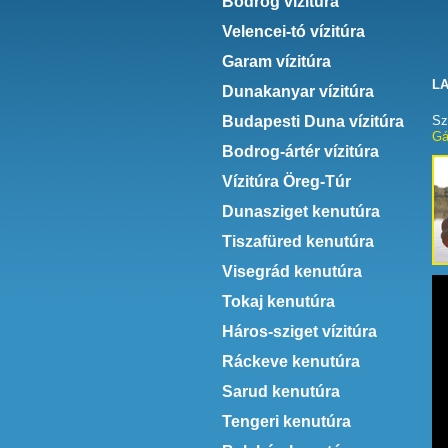
Bodrog vízitúra
Velencei-tó vízitúra
Garam vízitúra
LA
Dunakanyar vízitúra
Budapesti Duna vízitúra
Sz
Gá
Bodrog-ártér vízitúra
Vízitúra Öreg-Túr
Dunasziget kenutúra
Tiszafüred kenutúra
Visegrád kenutúra
Tokaj kenutúra
Háros-sziget vízitúra
Ráckeve kenutúra
Sarud kenutúra
Tengeri kenutúra