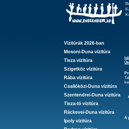
B
K
Ke
Vízitúrák 2026-ban
Mosoni-Duna vízitúra
Id
Tisza vízitúra
Út
Szigetköz vízitúra
Pr
Rába vízitúra
Ta
ke
Csallóközi-Duna vízitúra
Szentendrei-Duna vízitúra
Tisza-tó vízitúra
Ráckevei-Duna vízitúra
A 
Ipoly vízitúra