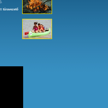
),
tt
túravezető