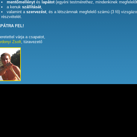
mentőmellényt
és
lapátot
(egyéni testmérethez, mindenkinek megfelelőt
a kenuk
szállítását
,
valamint a
szervezést
, és a létszámnak megfelelő számú (3 fő) vizsgázo
részvételét.
PÁTRA FEL!
eretettel várja a csapatot,
rdonyi Zsolt
, túravezető