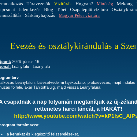
emutatkozás
Túravezetők
Vízitúrák
Hogyan?
Minőség
Mekong
apcsolat
Jelentkezés
Blog
Tibet
Csapatépítő vízitúra
Osztálykirán
nuszállítás
Sárkányhajózás
Magyar Péter vízitúra
Evezés és osztálykirándulás a Sz
őpont:
2026. június 16.
vonal:
Leányfalu - Leányfalu
ogramterv
lálkozás Leányfalun, balesetvédelmi tájékoztató, próbaevezés, majd indulás fö
nuzás fölfelé, akár Tahitótfaluig, majd vissza Leányfalura.
A csapatnak a nap folyamán megtanítjuk az új-zéland
rettenetes harci táncát, a HAKÁT!
http://www.youtube.com/watch?v=kP1lsC_AIP
program tartalmazza:
a
kenukat
és kiegészítő felszereléseket,