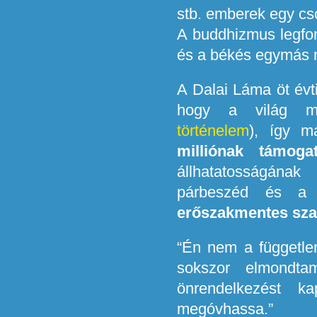
stb. emberek egy cso
A buddhizmus legfo
és a békés egymás me
A Dalai Láma öt évt
hogy a világ me
történelem
), így 
milliónak támoga
állhatatosságána
párbeszéd és a 
erőszakmentes sz
“Én nem a függetle
sokszor elmondta
önrendelkezést ka
megóvhassa.”