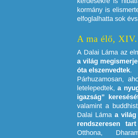
kérdésekre is hibátl
kormány is elismert
elfoglalhatta sok év
A ma élő, XIV
A Dalai Láma az el
a világ megismerje
óta elszenvedtek
.
Párhuzamosan, aho
letelepedtek,
a nyug
igazság” keresésé
valamint a buddhis
Dalai Láma
a világ
rendszeresen tar
Otthona, Dhara