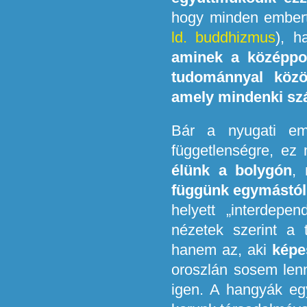
hogy minden embert 
ld. buddhizmus
), 
aminek a középpon
tudománnyal közös
amely mindenki sz
Bár a nyugati em
függetlenségre, ez
élünk a bolygón
,
függünk egymástól
helyett „interdepe
nézetek szerint a
hanem az, aki
képe
oroszlán sosem lenn
igen. A hangyák eg