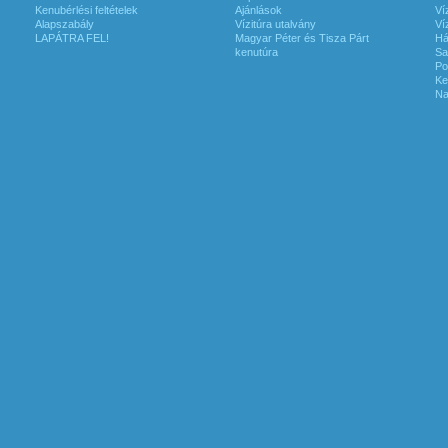
Kenubérlési feltételek
Ajánlások
Ví
Alapszabály
Vízitúra utalvány
Ví
LAPÁTRA FEL!
Magyar Péter és Tisza Párt
Há
kenutúra
Sa
Po
Ke
Na