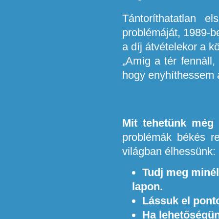
Tántoríthatatlan 
problémáját, 1989-
a díj átvételekor a 
„Amíg a tér fennáll
hogy enyhíthessem a
Mit tehetünk még 
problémák békés r
világban élhessünk:
Tudj meg minél 
lapon.
Lássuk el ponto
Ha lehetőségün