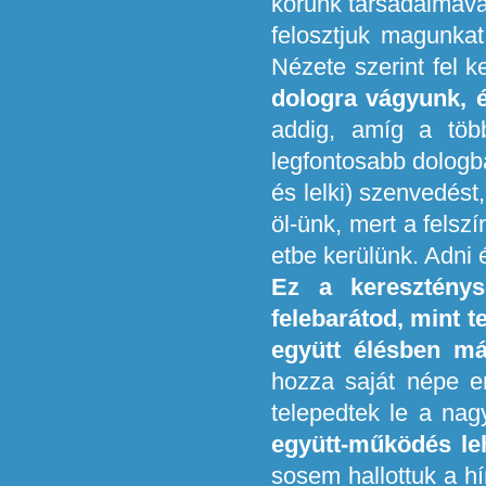
korunk társadalmával
felosztjuk magunka
Nézete szerint fel 
dologra vágyunk, 
addig, amíg a több
legfontosabb dologba
és lelki) szenvedést
öl-ünk, mert a felsz
etbe kerülünk. Adni
Ez a kereszténys
felebarátod, mint 
együtt élésben má
hozza saját népe e
telepedtek le a na
együtt-működés le
sosem hallottuk a h