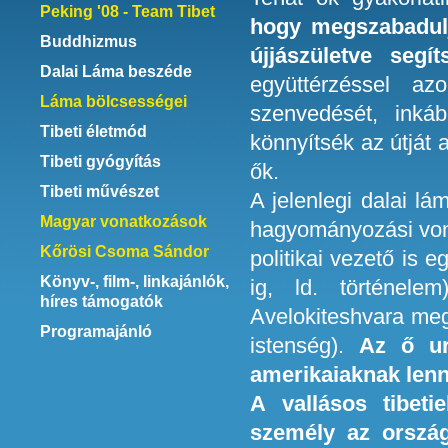
Peking '08 - Team Tibet
hogy megszabadulj
Buddhizmus
újjászületve segí
Dalai Láma beszéde
együttérzéssel az
Láma bölcsességei
szenvedését, inká
Tibeti életmód
könnyítsék az útját
Tibeti gyógyítás
ők.
Tibeti művészet
A jelenlegi dalai l
Magyar vonatkozások
hagyományozási vonal
Kőrösi Csoma Sándor
politikai vezető is 
Könyv-, film-, linkajánlók,
ig, ld. történel
híres támogatók
Avelokiteshvara meg
Programajánló
istenség).
Az ő ur
amerikaiaknak lenn
A vallásos tibeti
személy az ország