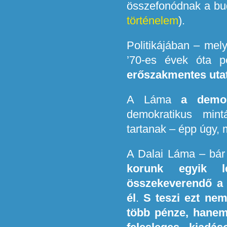
összefonódnak a budd
történelem
).
Politikájában – mely
’70-es évek óta 
erőszakmentes utat
A Láma
a demok
demokratikus mint
tartanak – épp úgy, 
A Dalai Láma – bár 
korunk egyik le
összekeverendő a p
él
.
S teszi ezt ne
több pénze, hanem