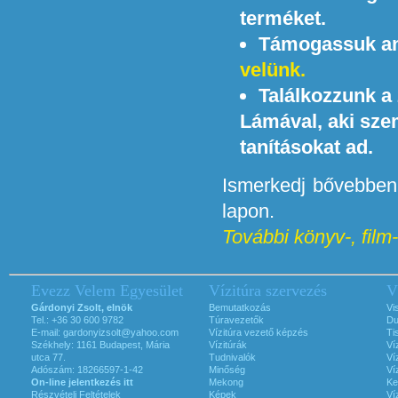
terméket.
Támogassuk any
velünk.
Találkozzunk a
Lámával, aki sze
tanításokat ad.
Ismerkedj bővebben 
lapon.
További könyv-, film-,
Evezz Velem Egyesület
Vízitúra szervezés
V
Gárdonyi Zsolt, elnök
Bemutatkozás
Vi
Tel.: +36 30 600 9782
Túravezetők
Du
E-mail:
gardonyizsolt@yahoo.com
Vízitúra vezető képzés
Ti
Székhely: 1161 Budapest, Mária
Vízitúrák
Ví
utca 77.
Tudnivalók
Ví
Adószám: 18266597-1-42
Minőség
Ví
On-line jelentkezés itt
Mekong
Ke
Részvételi Feltételek
Képek
Ví