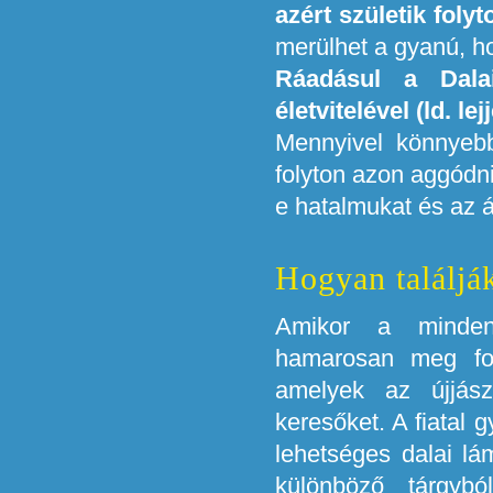
azért születik foly
merülhet a gyanú, ho
Ráadásul a Dal
életvitelével (ld. l
Mennyivel könnyeb
folyton azon aggódni
e hatalmukat és az á
Hogyan találjá
Amikor a minden
hamarosan meg fo
amelyek az újjász
keresőket. A fiatal g
lehetséges dalai lá
különböző tárgyb