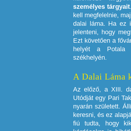
személyes tárgyait
kell megfelelnie, maj
dalai láma. Ha ez i
jelenteni, hogy meg
Ezt követően a fővár
helyét a Potala 
székhelyén.
A Dalai Láma 
Az előző, a XIII. d
Utódját egy Pari Tak
nyarán született. Ál
keresni, és ez alapj
fiú tudta, hogy ki