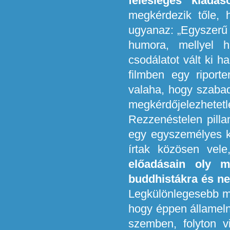
felesleges kiadá
megkérdezik tőle, 
ugyanaz: „Egyszerű 
humora, mellyel ha
csodálatot vált ki h
filmben egy riport
valaha, hogy szabad
megkérdőjelezhetetle
Rezzenéstelen pilla
egy egyszemélyes kö
írtak közösen vel
előadásain oly m
buddhistákra és n
Legkülönlegesebb m
hogy éppen államelnö
szemben, folyton v