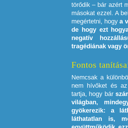
törődik – bár azért
másokat ezzel. A bel
megértetni, hogy
a 
de hogy ezt hogya
negatív hozzáll
tragédiának vagy ö
Fontos tanítása
Nemcsak a különbö
nem hívőket és az a
tartja, hogy bár
szám
világban, minde
gyökerezik: a lát
láthatatlan is, 
együttműködik ezz