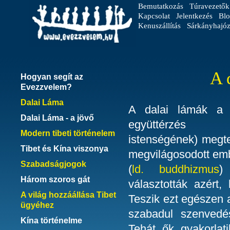
Bemutatkozás
Túravezetők
Kapcsolat
Jelentkezés
Blo
Kenuszállítás
Sárkányhajóz
A 
Hogyan segít az
Evezzvelem?
Dalai Láma
A dalai lámák a h
Dalai Láma - a jövő
együttérzés bo
Modern tibeti történelem
istenségének) megte
Tibet és Kína viszonya
megvilágosodott embe
Szabadságjogok
(
ld. buddhizmus
)
Három szoros gát
választották azért,
A világ hozzáállása Tibet
Teszik ezt egészen
ügyéhez
szabadul szenvedé
Kína történelme
Tehát ők gyakorlat