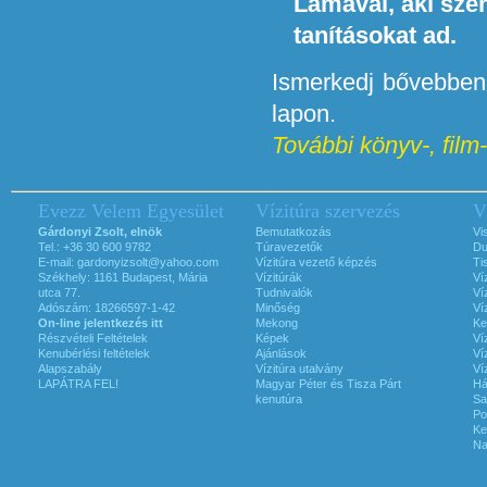
Lámával, aki sze
tanításokat ad.
Ismerkedj bővebben 
lapon.
További könyv-, film-,
Evezz Velem Egyesület
Vízitúra szervezés
V
Gárdonyi Zsolt, elnök
Bemutatkozás
Vi
Tel.: +36 30 600 9782
Túravezetők
Du
E-mail:
gardonyizsolt@yahoo.com
Vízitúra vezető képzés
Ti
Székhely: 1161 Budapest, Mária
Vízitúrák
Ví
utca 77.
Tudnivalók
Ví
Adószám: 18266597-1-42
Minőség
Ví
On-line jelentkezés itt
Mekong
Ke
Részvételi Feltételek
Képek
Ví
Kenubérlési feltételek
Ajánlások
Ví
Alapszabály
Vízitúra utalvány
Ví
LAPÁTRA FEL!
Magyar Péter és Tisza Párt
Há
kenutúra
Sa
Po
Ke
Na