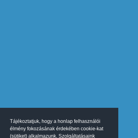
Tájékoztatjuk, hogy a honlap felhasználói
élmény fokozásának érdekében cookie-kat
(sütiket) alkalmazunk. Szolgáltatásaink