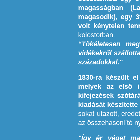
magasságban (L
magasodik), egy 3*
volt kénytelen tenn
kolostorban.
“Tökéletesen me
vidékekről szállott
századokkal."
1830-ra készült el
melyek az első i
kifejezések szótár
kiadását készítette
sokat utazott, ered
az összehasonlító 
"Így ér véget m