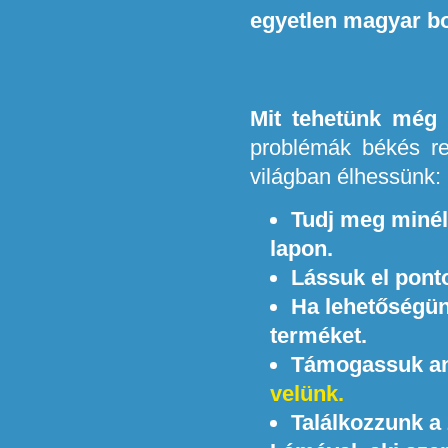
egyetlen magyar bo
Mit tehetünk még 
problémák békés r
világban élhessünk:
Tudj meg minél 
lapon.
Lássuk el ponto
Ha lehetőségün
terméket.
Támogassuk any
velünk.
Találkozzunk a