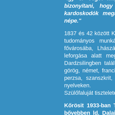
bizonyítani, hog
kardoskodók megn
népe."
1837 és 42 között K
tudományos munkát
fővárosába, Lhász
leforgása alatt me
Dardzsilingben talá
görög, német, franci
perzsa, szanszkrit,
nyelveken.
Szülőfaluját tisztel
Kőrösit 1933-ban 
bővebben ld. Dalai