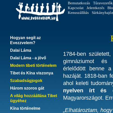
Bemutatkozás
Túravezetők
Kapcsolat
Jelentkezés
Blo
Kenuszállítás
Sárkányhajóz
Hogyan segít az
Evezzvelem?
Dalai Láma
1784-ben született,
Dalai Láma - a jövő
gimnáziumot és f
Modern tibeti történelem
érlelődött benne a
Tibet és Kína viszonya
hazáját. 1818-ban f
Szabadságjogok
ahol keleti tudomán
Három szoros gát
nyelven írt és o
A világ hozzáállása Tibet
Magyarországot. Erről
ügyéhez
Kína történelme
„Elhatároztam, hogy