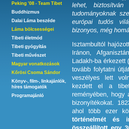
Peking '08 - Team Tibet
lehet, biztosítvá
Buddhizmus
tudományoknak sze
Dalai Láma beszéde
európai tudós vil
bizonyos, még homál
Láma bölcsességei
Tibeti életmód
Isztambultól hajózott
Tibeti gyógyítás
Iránon, Afganiszt
Tibeti művészet
Ladakh-ba érkezett 
Magyar vonatkozások
tovább folytatni útj
Kőrösi Csoma Sándor
veszélyes lett vo
Könyv-, film-, linkajánlók,
kezdett el a tibe
híres támogatók
reményében, hogy az
Programajánló
bizonyítékokat. 182
ahol több ezer kö
történelmét és i
összeállított egy 