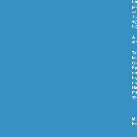
ti
já
az
Ti
eg
fü
A 
el
Ta
kö
üg
Ép
or
le
má
Ha
me
sp
Mi
ho