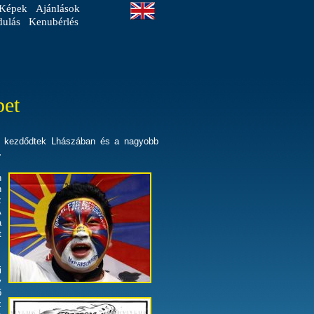
Képek
Ajánlások
dulás
Kenubérlés
bet
sek kezdődtek Lhászában és a nagyobb
.
n
n
z
A
a
t
i
y
ő
z