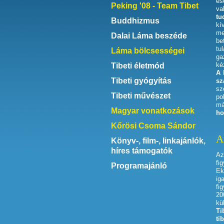
es
Peking '08 - Team Tibet
va
tu
Buddhizmus
kí
me
Dalai Láma beszéde
be
tu
Láma bölcsességei
ga
ké
Tibeti életmód
A 
Tibeti gyógyítás
sz
sz
Tibeti művészet
po
má
Magyar vonatkozások
ho
Kőrösi Csoma Sándor
A
Könyv-, film-, linkajánlók,
híres támogatók
Az
fi
Programajánló
Ek
ig
fi
20
kü
Ti
ti