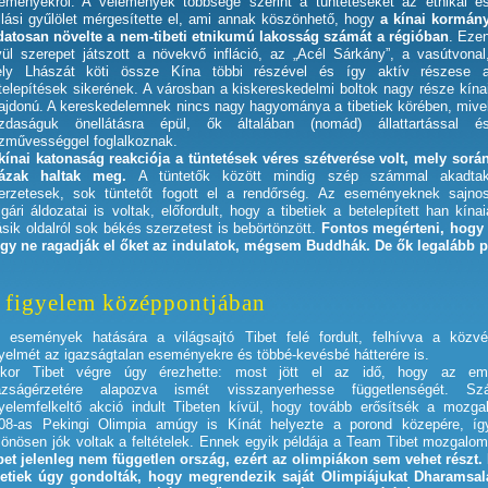
eményekről. A vélemények többsége szerint a tüntetéseket az etnikai é
llási gyűlölet mérgesítette el, ami annak köszönhető, hogy
a kínai kormán
datosan növelte a nem-tibeti etnikumú lakosság számát a régióban
. Eze
vül szerepet játszott a növekvő infláció, az „Acél Sárkány”, a vasútvonal
ly Lhászát köti össze Kína többi részével és így aktív részese 
telepítések sikerének. A városban a kiskereskedelmi boltok nagy része kína
lajdonú. A kereskedelemnek nincs nagy hagyománya a tibetiek körében, mive
zdaságuk önellátásra épül, ők általában (nomád) állattartással é
zművességgel foglalkoznak.
kínai katonaság reakciója a tüntetések véres szétverése volt, mely sorá
ázak haltak meg.
A tüntetők között mindig szép számmal akadta
erzetesek, sok tüntetőt fogott el a rendőrség. Az eseményeknek sajno
lgári áldozatai is voltak, előfordult, hogy a tibetiek a betelepített han kín
sik oldalról sok békés szerzetest is bebörtönzött.
Fontos megérteni, hogy 
gy ne ragadják el őket az indulatok, mégsem Buddhák. De ők legalább 
 figyelem középpontjában
 események hatására a világsajtó Tibet felé fordult, felhívva a közv
gyelmét az igazságtalan eseményekre és többé-kevésbé hátterére is.
kor Tibet végre úgy érezhette: most jött el az idő, hogy az emb
azságérzetére alapozva ismét visszanyerhesse függetlenségét. Szá
gyelemfelkeltő akció indult Tibeten kívül, hogy tovább erősítsék a mozga
08-as Pekingi Olimpia amúgy is Kínát helyezte a porond közepére, í
lönösen jók voltak a feltételek. Ennek egyik példája a Team Tibet mozgalo
bet jelenleg nem független ország, ezért az olimpiákon sem vehet részt. 
betiek úgy gondolták, hogy megrendezik saját Olimpiájukat Dharamsa