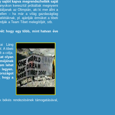
agy sajtót kapva megrendezhették saját
yokon keresztül próbáltak megnyerni
láljanak az Olimpián, aki ki mer állni a
 ellen – ha már a világ gazdaságilag
létáknak, pl. ajánlják érmüket a tibeti
rdják a Team Tibet melegítőjét, stb.
ügyét: hogy egy több, mint hatvan éve
iai Láng
 A tibeti
 a célja.
kat olyan
zméjének
em lehet
 legyen.
országot
, hogy a
ák békés rendezésének támogatásával,
.