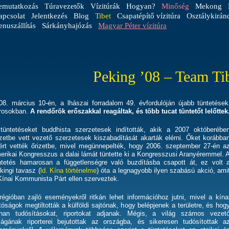
emutatkozás
Túravezetők
Vízitúrák
Hogyan?
Minőség
Mekong
apcsolat
Jelentkezés
Blog
Tibet
Csapatépítő vízitúra
Osztálykirán
nuszállítás
Sárkányhajózás
Magyar Péter vízitúra
Peking ’08 – Team Ti
08. március 10-én, a lhászai forradalom 49. évfordulóján újabb tünteté
rosokban.
A rendőrök erőszakkal reagáltak, és több tucat tüntetőt lelőttek
tüntetéseket buddhista szerzetesek indították, akik a 2007 októberébe
izetbe vett vezető szerzetesek kiszabadítását akarták elérni. Őket korábba
ért vették őrizetbe, mivel megünnepelték, hogy 2006. szeptember 27-én a
erikai Kongresszus a dalai lámát tüntette ki a Kongresszusi Aranyéremmel. 
ntetés hamarosan a függetlenségre való buzdításba csapott át, ez volt 
kingi tavasz (
ld. Kína történelme
) óta a legnagyobb ilyen szabású akció, ami
Kínai Kommunista Párt ellen szerveztek.
régióban zajló eseményekről ritkán lehet információhoz jutni, mivel a kína
tóságok megtiltották a külföldi sajtónak, hogy belépjenek a területre, és hog
nan tudósításokat, riportokat adjanak. Mégis, a világ számos vezet
ságának riporterei bejutottak az országba, és sikeresen tudósítottak a