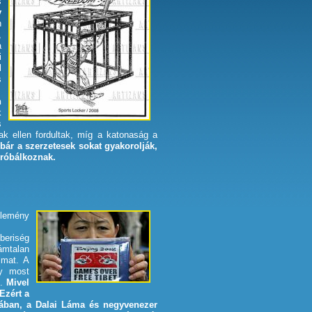
s
y
n
,
a
i
l
s
n
k
s
aiak ellen fordultak, míg a katonaság a
bár a szerzetesek sokat gyakorolják,
próbálkoznak.
élemény
eriség
mtalan
lmat. A
gy most
m.
Mivel
Ezért a
lában, a Dalai Láma és negyvenezer