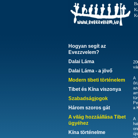
B
K
Ke
Hogyan segít az
Evezzvelem?
Dalai Láma
20
vá
Dalai Láma - a jövő
A 
Modern tibeti történelem
őr
az
Tibet és Kína viszonya
am
tü
Szabadságjogok
Pe
Három szoros gát
a 
A világ hozzáállása Tibet
A 
ügyéhez
ha
on
Kína történelme
új