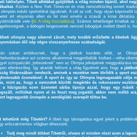
beti lakhelyén. Tibeti atlétákat gyűjtöttek a világ minden tájáról, ahol n
tékaikat.
Közben a New York Times-on és más nemzetközileg ismert kiadván
 olimpián induló sportolókat ügyüknek. A cél az volt, hogy olyan képviselőt ta
betet ért elnyomás ellen és fel meri emelni a szavát a kínai diktatúra
yüttműködik vele (
ld. A világ hozzáállása
). Számos lehetőséget kínáltak az at
ggetlenségnek, a dobogón lengessenek nemzeti lobogójuk mellett tibetit is, ho
tibeti olimpia nagy sikerrel zárult, mely tovább erősítette a tibetiek 
nyomásban élő nép végre visszanyerhesse szabadságát.
lán sokan emlékeznek, hogy a játékok kezdete előtt, az Olimp
rbehordozásakor azt számos alkalommal megpróbálták kioltani – néha sikerrel.
gyel szimpatizáló „tetteseknek” nem az Olimpia jelképének meggyalázása volt
pen ellenkezőleg. Így akarták felhívni a világ figyelmét arra, hogy
a játéko
szág fővárosában rendezik, aminek a vezetése nem törődik a sport es
gfontosabb üzenetével: A sport és így az Olimpia legmagasabb célja n
s, mint az, hogy a nemzetek közötti megértés és rokonszenv eszköze
 a házigazda ezen üzenetet sárba tiporja azzal, hogy egy másik 
gszáll, milliókat nyom el és foszt meg jogaitól, akkor nem méltó ara
ort legnagyobb ünnepén a vendéglátó szerepét töltse be.
t tehetünk még Tibetért?
A tibeti ügy támogatása egyet jelent a problém
gy erőszakmentes világban élhessünk:
Tudj meg minél többet Tibetről, olvass el minden részt ezen a lapon