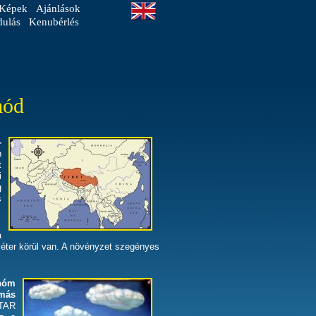
Képek
Ajánlások
dulás
Kenubérlés
mód
-
n
t
i
g
s
a
éter körül van. A növényzet szegényes
onóm
 más
TAR