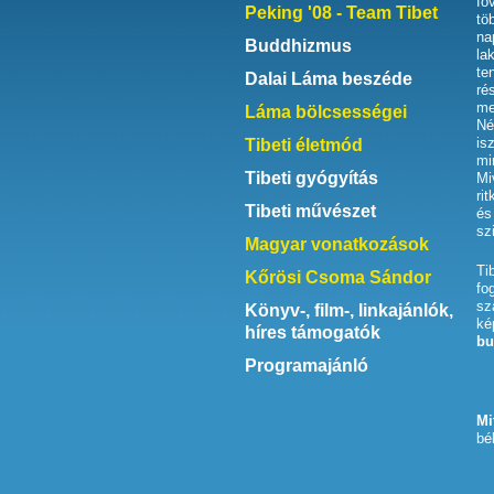
fő
Peking '08 - Team Tibet
tö
na
Buddhizmus
la
te
Dalai Láma beszéde
ré
me
Láma bölcsességei
Né
is
Tibeti életmód
mi
Tibeti gyógyítás
Mi
ri
Tibeti művészet
és
sz
Magyar vonatkozások
Ti
Kőrösi Csoma Sándor
fo
sz
Könyv-, film-, linkajánlók,
ké
híres támogatók
bu
Programajánló
Mi
bé