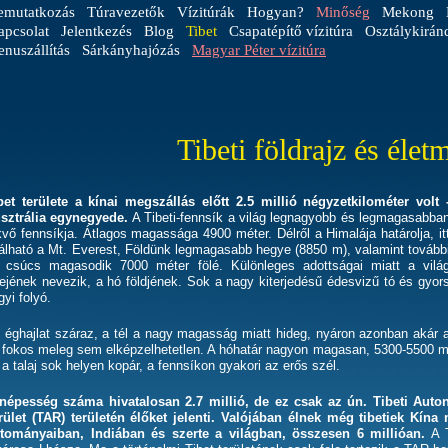
emutatkozás
Túravezetők
Vízitúrák
Hogyan?
Minőség
Mekong
apcsolat
Jelentkezés
Blog
Tibet
Csapatépítő vízitúra
Osztálykirán
nuszállítás
Sárkányhajózás
Magyar Péter vízitúra
Tibeti földrajz és élet
bet területe a kínai megszállás előtt 2.5 millió négyzetkilométer volt 
sztrália egynegyede.
A Tibeti-fennsík a világ legnagyobb és legmagasabba
kvő fennsíkja. Átlagos magassága 4900 méter. Délről a Himalája határolja, it
lálható a Mt. Everest, Földünk legmagasabb hegye (8850 m), valamint tovább
 csúcs magasodik 7000 méter fölé. Különleges adottságai miatt a vilá
tejének nevezik, a hó földjének. Sok a nagy kiterjedésű édesvizű tó és gyor
gyi folyó.
 éghajlat száraz, a tél a nagy magasság miatt hideg, nyáron azonban akár 
 fokos meleg sem elképzelhetetlen. A hóhatár nagyon magasan, 5300-5500 m
 a talaj sok helyen kopár, a fennsíkon gyakori az erős szél.
népesség száma hivatalosan 2.7 millió, de ez csak az ún. Tibeti Aut
rület (TAR) területén élőket jelenti. Valójában élnek még tibetiek Kína
rtományaiban, Indiában és szerte a világban, összesen 6 millióan.
A 