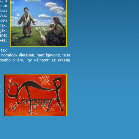
z, a
 mai
kban
ovat
nden
nak,
ják.
enet
ves,
csak
ti nomádok életében, mert igavonó, tejet
osabb pillére, így válhatott az ország
l
.
t
s
k
.