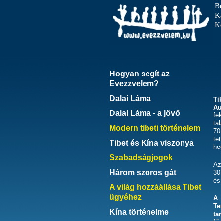
B
K
Ke
Hogyan segít az
Evezzvelem?
Dalai Láma
Ti
Au
Dalai Láma - a jövő
fe
ta
Modern tibeti történelem
70
te
Tibet és Kína viszonya
he
Szabadságjogok
Az
Három szoros gát
30
és
A világ hozzáállása Tibet
ügyéhez
A 
Te
Kína történelme
ta