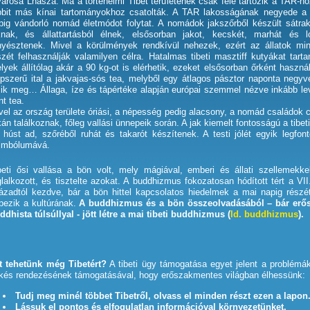
városa Lhásza. Ma a történelmi Tibet területének csak fele tartozik a TAR-ho
bbit más kínai tartományokhoz csatolták. A TAR lakosságának negyede a
pig vándorló nomád életmódot folytat. A nomádok jakszőrből készült sátra
knak, és állattartásból élnek, elsősorban jakot, kecskét, marhát és l
nyésztenek. Mivel a körülmények rendkívül nehezek, ezért az állatok mi
szét felhasználják valamilyen célra. Hatalmas tibeti masztiff kutyákat tarta
lyek állítólag akár a 90 kg-ot is elérhetik, ezeket elsősorban őrként használ
pszerű ital a jakvajas-sós tea, melyből egy átlagos pásztor naponta negyv
zik meg… Állaga, íze és tápértéke alapján európai szemmel nézve inkább le
nt tea.
vel az ország területe óriási, a népesség pedig alacsony, a nomád családok 
tkán találkoznak, főleg vallási ünnepeik során. A jak kiemelt fontosságú a tibe
 húst ad, szőréből ruhát és takarót készítenek. A testi jólét egyik legfont
imbólumává.
beti ősi vallása a bön volt, mely mágiával, emberi és állati szellemekke
glalkozott, és tisztelte azokat. A buddhizmus fokozatosan hódított tért a VII
ázadtól kezdve, bár a bön hittel kapcsolatos hiedelmek a mai napig részé
pezik a kultúrának.
A buddhizmus és a bön összeolvadásából – bár erő
ddhista túlsúllyal - jött létre a mai tibeti buddhizmus (
ld. buddhizmus
).
t tehetünk még Tibetért?
A tibeti ügy támogatása egyet jelent a problémá
kés rendezésének támogatásával, hogy erőszakmentes világban élhessünk:
Tudj meg minél többet Tibetről, olvass el minden részt ezen a lapon
Lássuk el pontos és elfogulatlan információval környezetünket.