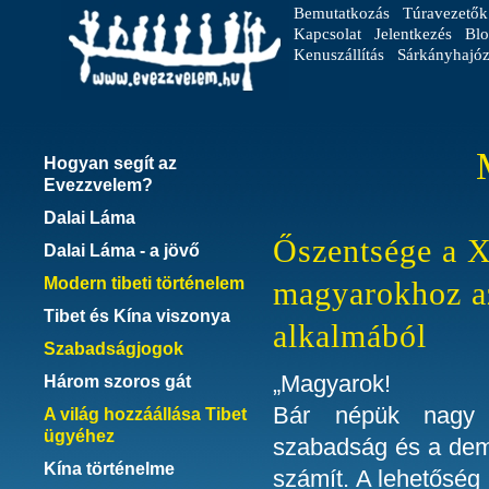
Bemutatkozás
Túravezetők
Kapcsolat
Jelentkezés
Blo
Kenuszállítás
Sárkányhajóz
Hogyan segít az
Evezzvelem?
Dalai Láma
Őszentsége a X
Dalai Láma - a jövő
Modern tibeti történelem
magyarokhoz az
Tibet és Kína viszonya
alkalmából
Szabadságjogok
„Magyarok!
Három szoros gát
Bár népük nagy m
A világ hozzáállása Tibet
ügyéhez
szabadság és a demo
Kína történelme
számít. A lehetőség 