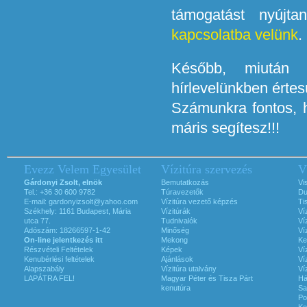
támogatást nyújt
kapcsolatba velünk
.
Később, miután e
hírlevelünkben értes
Számunkra fontos, h
máris segítesz!!!
Evezz Velem Egyesület
Vízitúra szervezés
V
Gárdonyi Zsolt, elnök
Bemutatkozás
Vi
Tel.: +36 30 600 9782
Túravezetők
Du
E-mail:
gardonyizsolt@yahoo.com
Vízitúra vezető képzés
Ti
Székhely: 1161 Budapest, Mária
Vízitúrák
Ví
utca 77.
Tudnivalók
Ví
Adószám: 18266597-1-42
Minőség
Ví
On-line jelentkezés itt
Mekong
Ke
Részvételi Feltételek
Képek
Ví
Kenubérlési feltételek
Ajánlások
Ví
Alapszabály
Vízitúra utalvány
Ví
LAPÁTRA FEL!
Magyar Péter és Tisza Párt
Há
kenutúra
Sa
Po