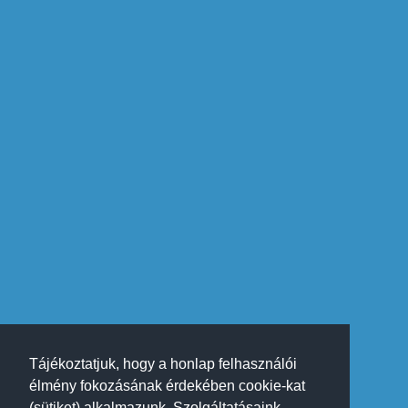
Tájékoztatjuk, hogy a honlap felhasználói
élmény fokozásának érdekében cookie-kat
(sütiket) alkalmazunk. Szolgáltatásaink