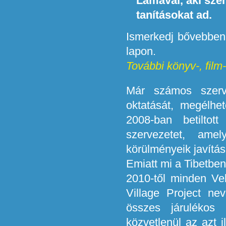
Lámával, aki sze
tanításokat ad.
Ismerkedj bővebben 
lapon.
További könyv-, film-,
Már számos szerv
oktatását, megélhe
2008-ban betiltott
szervezetet, ame
körülményeik javítás
Emiatt mi a Tibetbe
2010-től minden Vel
Village Project ne
összes járulékos 
közvetlenül az azt i