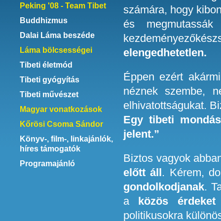
Peking '08 - Team Tibet
számára, hogy kibon
Buddhizmus
és megmutassák a
Dalai Láma beszéde
kezdeményezőkés
Láma bölcsességei
elengedhetetlen.
Tibeti életmód
Éppen ezért akármi
Tibeti gyógyítás
néznek szembe, n
Tibeti művészet
elhivatottságukat. B
Magyar vonatkozások
Egy tibeti mondás 
Kőrösi Csoma Sándor
jelent.”
Könyv-, film-, linkajánlók,
híres támogatók
Biztos vagyok abba
Programajánló
előtt áll
. Kérem, d
gondolkodjanak
. T
a
közös érdeket
politikusokra külön