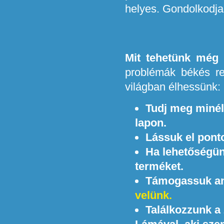
helyes. Gondolkodja
Mit tehetünk még 
problémák békés r
világban élhessünk:
Tudj meg minél 
lapon.
Lássuk el ponto
Ha lehetőségün
terméket.
Támogassuk any
velünk.
Találkozzunk a