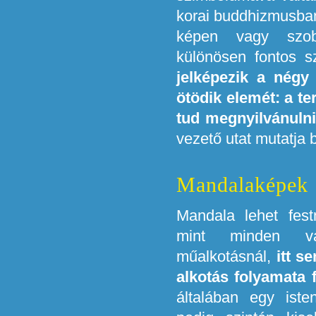
korai buddhizmusba
képen vagy szob
különösen fontos sz
jelképezik a négy 
ötödik elemét: a t
tud megnyilvánulni
vezető utat mutatja 
Mandalaképek
Mandala lehet fe
mint minden va
műalkotásnál,
itt s
alkotás folyamata 
általában egy iste