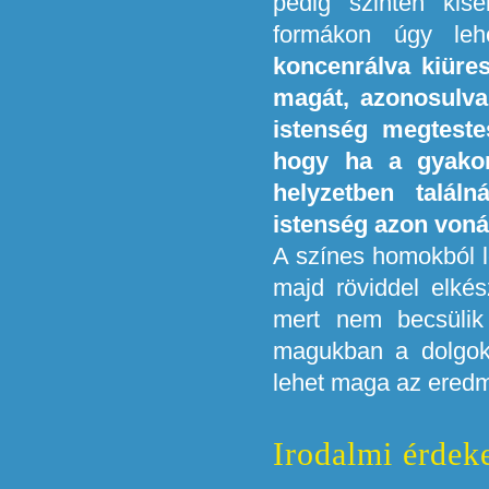
pedig szintén kis
formákon úgy leh
koncenrálva kiüresí
magát, azonosulva 
istenség megtestes
hogy ha a gyakor
helyzetben talál
istenség azon vonás
A színes homokból l
majd röviddel elkés
mert nem becsülik 
magukban a dolgok
lehet maga az eredmé
Irodalmi érdek