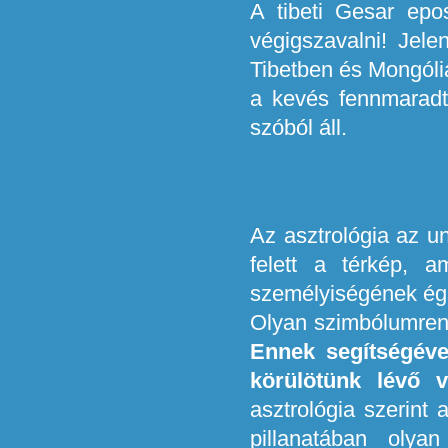
A tibeti Gesar epo
végigszavalni! Jel
Tibetben és Mongóliá
a kevés fennmaradt
szóból áll.
Az asztrológia az un
felett a térkép, a
személyiségének ég
Olyan szimbólumrend
Ennek segítségév
körülötünk lévő v
asztrológia szerint
pillanatában oly