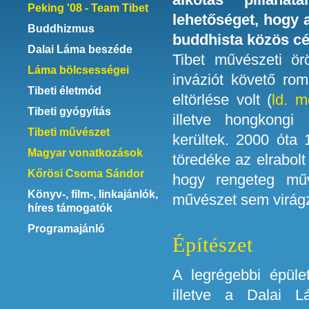
Peking '08 - Team Tibet
lehetőséget, hogy a 
Buddhizmus
buddhista közös cé
Dalai Láma beszéde
Tibet művészeti ör
Láma bölcsességei
inváziót követő ro
Tibeti életmód
eltörlése volt (
ld. m
Tibeti gyógyítás
illetve hongkongi
Tibeti művészet
kerültek. 2000 óta 
Magyar vonatkozások
töredéke az elrabolt
Kőrösi Csoma Sándor
hogy rengeteg műv
Könyv-, film-, linkajánlók,
művészet sem virágz
híres támogatók
Programajánló
Építészet
A legrégebbi épüle
illetve a Dalai L