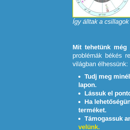
Így álltak a csillag
Mit tehetünk még 
problémák békés r
világban élhessünk:
Tudj meg minél 
lapon.
Lássuk el ponto
Ha lehetőségün
terméket.
Támogassuk any
velünk.