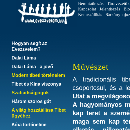
Bemutatkozás
Túravezetők
Kapcsolat
Jelentkezés
Blo
Kenuszállítás
Sárkányhajóz
Hogyan segít az
Evezzvelem?
Dalai Láma
Művészet
Dalai Láma - a jövő
Modern tibeti történelem
A tradicionális t
Tibet és Kína viszonya
csoportosul, és a 
Szabadságjogok
Utat a megvilágos
Három szoros gát
A hagyományos mű
A világ hozzáállása Tibet
kap teret a szemé
ügyéhez
maga sem kap ter
Kína történelme
alkotás pillana