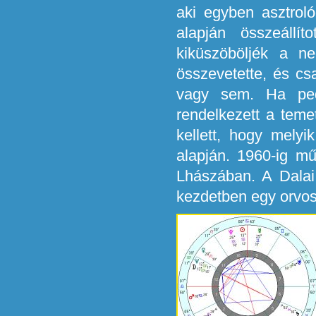
aki egyben asztroló
alapján összeállít
kiküszöböljék a ne
összevetette, és cs
vagy sem. Ha pedi
rendelkezett a teme
kellett, hogy melyi
alapján. 1960-ig mű
Lhászában. A Dalai
kezdetben egy orvos