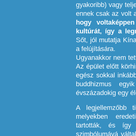
gyakoribb) vagy telj
ennek csak az volt 
hogy voltaképpen
kultúrát, így a l
Sőt, jól mutatja Kín
a felújítására.
Ugyanakkor nem tette
Az épület előtt körh
egész sokkal inkább
buddhizmus egyik
évszázadokig egy élő
A legjellemzőbb t
melyekben erede
tartották, és íg
szimbólumává válta