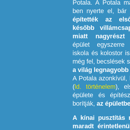
Potala. A Potala m
ben nyerte el, bár
építették az els
később villámcs
miatt nagyrészt 
épület egyszerre
iskola és kolostor i
még fel, becslések s
a világ legnagyobb 
A Potala azonkívül, 
(
ld. történelem
), e
épülete és építész
borítják,
az épületbe
A kínai pusztítás
maradt érintetlenü