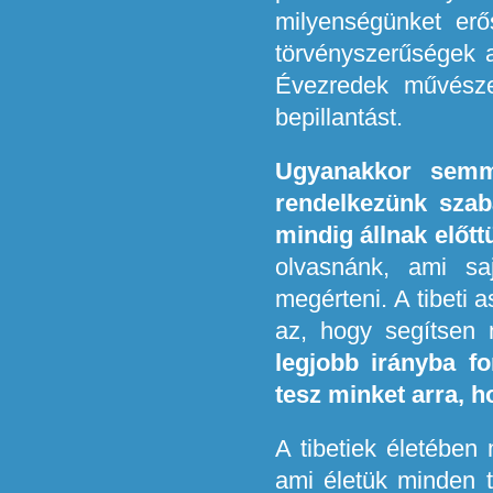
milyenségünket er
törvényszerűségek a
Évezredek művész
bepillantást.
Ugyanakkor semmi
rendelkezünk szab
mindig állnak előtt
olvasnánk, ami saj
megérteni. A tibeti a
az, hogy segítsen
legjobb irányba fo
tesz minket arra, 
A tibetiek életében 
ami életük minden t