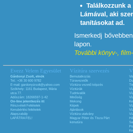
Találkozzunk a
Lámával, aki sze
tanításokat ad.
Ismerkedj bővebben 
lapon.
További könyv-, film-,
Evezz Velem Egyesület
Vízitúra szervezés
V
Gárdonyi Zsolt, elnök
Bemutatkozás
Vi
Tel.: +36 30 600 9782
Túravezetők
Du
E-mail:
gardonyizsolt@yahoo.com
Vízitúra vezető képzés
Ti
Székhely: 1161 Budapest, Mária
Vízitúrák
Ví
utca 77.
Tudnivalók
Ví
Adószám: 18266597-1-42
Minőség
Ví
On-line jelentkezés itt
Mekong
Ke
Részvételi Feltételek
Képek
Ví
Kenubérlési feltételek
Ajánlások
Ví
Alapszabály
Vízitúra utalvány
Ví
LAPÁTRA FEL!
Magyar Péter és Tisza Párt
Há
kenutúra
Sa
Po
Ke