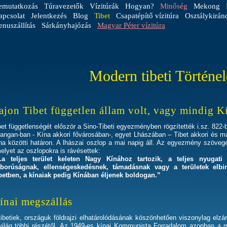
emutatkozás
Túravezetők
Vízitúrák
Hogyan?
Minőség
Mekong
apcsolat
Jelentkezés
Blog
Tibet
Csapatépítő vízitúra
Osztálykirán
nuszállítás
Sárkányhajózás
Magyar Péter vízitúra
Modern tibeti Történe
ajon Tibet független állam volt, vagy mindig K
bet függetlenségét először a Sino-Tibeti egyezményben rögzítették i.sz. 822-
angan-ban - Kína akkori fővárosában-, egyet Lhászában – Tibet akkori és ma
na közötti határon. A lhászai oszlop a mai napig áll. Az egyezmény szövegé
elyet az oszlopokra is rávésettek:
..a teljes terület keleten Nagy Kínához tartozik, a teljes nyugati
borúságnak, ellenségeskedésnek, támadásnak vagy a területek elbir
betben, a kínaiak pedig Kínában éljenek boldogan.”
ínai megszállás
tibetiek, országuk földrajzi elhatárolódásának köszönhetően viszonylag elzár
világ többi részétől. Az 1949-es kínai Kommunista Forradalom azonban a 