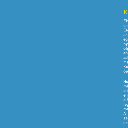
K
Ek
en
Er
az
eg
ny
öl
ah
ad
me
Ko
óp
Ho
mi
el
el
el
le
ma
A 
sz
sz