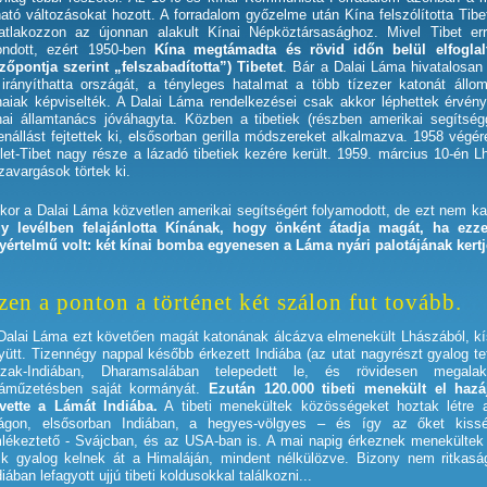
ható változásokat hozott. A forradalom győzelme után Kína felszólította Tibe
atlakozzon az újonnan alakult Kínai Népköztársasághoz. Mivel Tibet er
ndott, ezért 1950-ben
Kína megtámadta és rövid időn belül elfoglalt
zőpontja szerint „felszabadította”) Tibetet
. Bár a Dalai Láma hivatalosan
 irányíthatta országát, a tényleges hatalmat a több tízezer katonát állo
naiak képviselték. A Dalai Láma rendelkezései csak akkor léphettek érvén
nai államtanács jóváhagyta. Közben a tibetiek (részben amerikai segítség
lenállást fejtettek ki, elsősorban gerilla módszereket alkalmazva. 1958 végér
let-Tibet nagy része a lázadó tibetiek kezére került. 1959. március 10-én 
 zavargások törtek ki.
kor a Dalai Láma közvetlen amerikai segítségért folyamodott, de ezt nem k
y levélben felajánlotta Kínának, hogy önként átadja magát, ha ezze
yértelmű volt: két kínai bomba egyenesen a Láma nyári palotájának kert
zen a ponton a történet két szálon fut tovább.
Dalai Láma ezt követően magát katonának álcázva elmenekült Lhászából, kí
yütt. Tizennégy nappal később érkezett Indiába (az utat nagyrészt gyalog te
zak-Indiában, Dharamsalában telepedett le, és rövidesen megalak
áműzetésben saját kormányát.
Ezután 120.000 tibeti menekült el hazá
vette a Lámát Indiába.
A tibeti menekültek közösségeket hoztak létre 
lágon, elsősorban Indiában, a hegyes-völgyes – és így az őket kissé
lékeztető - Svájcban, és az USA-ban is. A mai napig érkeznek menekültek 
ik gyalog kelnek át a Himaláján, mindent nélkülözve. Bizony nem ritkas
diában lefagyott ujjú tibeti koldusokkal találkozni...