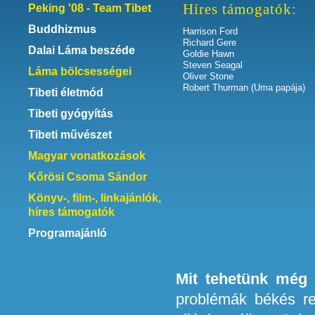
Híres támogatók:
Peking '08 - Team Tibet
Buddhizmus
Harrison Ford
Richard Gere
Dalai Láma beszéde
Goldie Hawn
Steven Seagal
Láma bölcsességei
Oliver Stone
Robert Thurman (Uma papája)
Tibeti életmód
Tibeti gyógyítás
Tibeti művészet
Magyar vonatkozások
Kőrösi Csoma Sándor
Könyv-, film-, linkajánlók,
híres támogatók
Programajánló
Mit tehetünk még 
problémák békés r