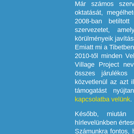
Már számos szerv
oktatását, megélhe
2008-ban betiltott
szervezetet, ame
körülményeik javítás
Emiatt mi a Tibetbe
2010-től minden Vel
Village Project ne
összes járulékos 
közvetlenül az azt i
támogatást nyújt
kapcsolatba velünk
.
Később, miután e
hírlevelünkben értes
Számunkra fontos, h