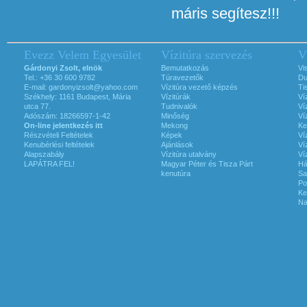
máris segítesz!!!
Evezz Velem Egyesület
Vízitúra szervezés
V
Gárdonyi Zsolt, elnök
Bemutatkozás
Vi
Tel.: +36 30 600 9782
Túravezetők
Du
E-mail:
gardonyizsolt@yahoo.com
Vízitúra vezető képzés
Ti
Székhely: 1161 Budapest, Mária
Vízitúrák
Ví
utca 77.
Tudnivalók
Ví
Adószám: 18266597-1-42
Minőség
Ví
On-line jelentkezés itt
Mekong
Ke
Részvételi Feltételek
Képek
Ví
Kenubérlési feltételek
Ajánlások
Ví
Alapszabály
Vízitúra utalvány
Ví
LAPÁTRA FEL!
Magyar Péter és Tisza Párt
Há
kenutúra
Sa
Po
Ke
Na