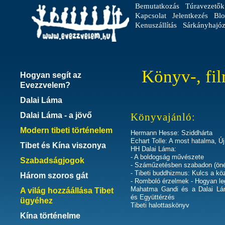
Bemutatkozás
Túravezetők
Kapcsolat
Jelentkezés
Blo
Kenuszállítás
Sárkányhajóz
Könyv-, fil
Hogyan segít az
Evezzvelem?
Dalai Láma
Dalai Láma - a jövő
Könyvajánló:
Modern tibeti történelem
Hermann Hesse: Sziddhárta
Echart Tolle: A most hatalma, Új
Tibet és Kína viszonya
HH Dalai Láma:
- A boldogság művészete
Szabadságjogok
- Száműzetésben szabadon (önél
- Tibeti buddhizmus: Kulcs a kö
Három szoros gát
- Romboló érzelmek - Hogyan leg
Mahatma Gandi és a Dalai Lá
A világ hozzáállása Tibet
és Együttérzés
ügyéhez
Tibeti halottaskönyv
Kína történelme