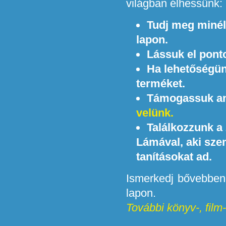
világban élhessünk:
Tudj meg minél 
lapon.
Lássuk el ponto
Ha lehetőségün
terméket.
Támogassuk any
velünk.
Találkozzunk a
Lámával, aki sze
tanításokat ad.
Ismerkedj bővebben 
lapon.
További könyv-, film-,